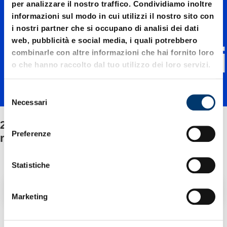
per analizzare il nostro traffico. Condividiamo inoltre
01000./
informazioni sul modo in cui utilizzi il nostro sito con
i nostri partner che si occupano di analisi dei dati
web, pubblicità e social media, i quali potrebbero
Fissaggi
combinarle con altre informazioni che hai fornito loro
o che hanno raccolto dal tuo utilizzo dei loro servizi.
o/Corre
S
Necessari
e
l
2497.12.01000./Fissaggio/Corredo dei
do dei
e
Preferenze
ricambi
z
i
ricambi
o
Statistiche
n
Filtro / Ordinamento
e
Marketing
d
e
2 Articolo trovato
l