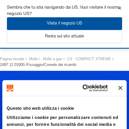
Ottieni fino al 7% di sconto - clicca qui per saperne di più
Sembra che tu stia navigando da US. Vuoi visitare il nostro
negozio US?
Visita il negozio US
Resta sul sito attuale
Login
Pagina iniziale
Molle
Molle a gas
CX - COMPACT XTREME
2497.12.01000./Fissaggio/Corredo dei ricambi
Questo sito web utilizza i cookie
2497.12.
Utilizziamo i cookie per personalizzare contenuti ed
annunci, per fornire funzionalità dei social media e