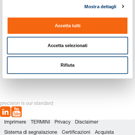
Mostra dettagli
c
o
Nuova generazione disponibile – vedi
n
alternative di prodotto
Accetta tutti
s
e
n
Accetta selezionati
s
o
Rifiuta
2497.12.01000 Corredo
2497.12.01000. Molla a
dei ricambi
gas CX -Compact Xtreme
precision is our standard
Imprimere
TERMINI
Privacy
Disclaimer
Sistema di segnalazione
Certificazioni
Acquista