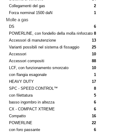
Collegamenti del gas
2
Forza norminal 1500 daN
1
Molle a gas
DS
6
POWERLINE, con fondello della molla rinforzato
8
Accessori di manutenzione
13
Varianti possibili nel sistema di fissaggio
25
Accessori
10
Accessori compositi
88
LCF, con funzionamento smorzato
10
con flangia esagonale
1
HEAVY DUTY
17
SPC - SPEED CONTROL™
8
con filettatura
5
basso ingombro in altezza
6
CX - COMPACT XTREME
6
Compatto
16
POWERLINE
22
con foro passante
6