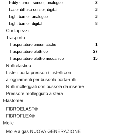
Eddy current sensor, analogue
2
Laser diffuse sensor, digital
3
Light barrier, analogue
3
Light barrier, digital
8
Contapezzi
Trasporto
Trasportatore pneumatiche
1
Trasportatore elettrico
27
Trasportatore elettromeccanico
15
Rulli elastico
Listelli porta pressori / Listelli con
alloggiamenti per bussola porta-rulli
Rulli molleggiati con bussola da inserire
Pressore molleggiato a sfera
Elastomeri
FIBROELAST®
FIBROFLEX®
Molle
Molle a gas NUOVA GENERAZIONE