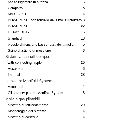
basso ingombro in altezza
6
Compatto
15
MAXFORCE
14
POWERLINE, con fondello della molla rinforzato
8
POWERLINE
22
HEAVY DUTY
16
Standard
19
piccole dimensioni, basso forza della molla
5
Spine elastiche di pressione
3
Sistemi a pannelli composti
with connecting nipple
25
Accessori
3
flat seal
28
Le piastre Manifold-System
Accessori
4
Cilindro per piastre Manifold-System
6
Molle a gas pilotabili
Sistema di raffreddamento
29
Monitoraggio del sistema
4
Sistema di controllo
14