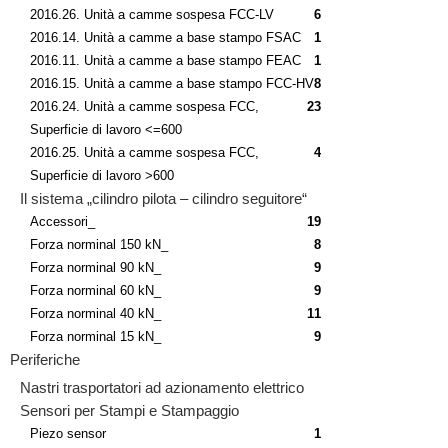
2016.26. Unità a camme sospesa FCC-LV
6
2016.14. Unità a camme a base stampo FSAC
1
2016.11. Unità a camme a base stampo FEAC
1
2016.15. Unità a camme a base stampo FCC-HV
8
2016.24. Unità a camme sospesa FCC,
23
Superficie di lavoro <=600
2016.25. Unità a camme sospesa FCC,
4
Superficie di lavoro >600
Il sistema „cilindro pilota – cilindro seguitore“
Accessori_
19
Forza norminal 150 kN_
8
Forza norminal 90 kN_
9
Forza norminal 60 kN_
9
Forza norminal 40 kN_
11
Forza norminal 15 kN_
9
Periferiche
Nastri trasportatori ad azionamento elettrico
Sensori per Stampi e Stampaggio
Piezo sensor
1