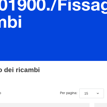
.01900./Fissa
mbi
 dei ricambi
o
15
Per pagina: