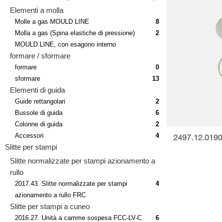
Elementi a molla
Molle a gas MOULD LINE
8
Molla a gas (Spina elastiche di pressione)
2
MOULD LINE, con esagono interno
formare / sformare
formare
0
sformare
13
Elementi di guida
Guide rettangolari
2
Bussole di guida
6
Colonne di guida
2
Accessori
4
2497.12.0190
Slitte per stampi
Slitte normalizzate per stampi azionamento a
rullo
2017.43. Slitte normalizzate per stampi
4
azionamento a rullo FRC
Slitte per stampi a cuneo
2016.27. Unità a camme sospesa FCC-LV-C
6