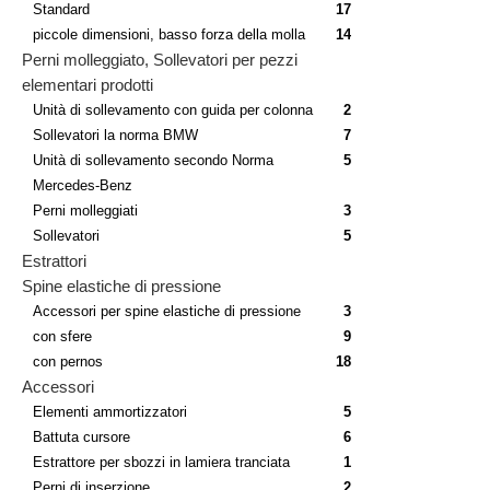
Standard
17
piccole dimensioni, basso forza della molla
14
Perni molleggiato, Sollevatori per pezzi
elementari prodotti
Unità di sollevamento con guida per colonna
2
Sollevatori la norma BMW
7
Unità di sollevamento secondo Norma
5
Mercedes-Benz
Perni molleggiati
3
Sollevatori
5
Estrattori
Spine elastiche di pressione
Accessori per spine elastiche di pressione
3
con sfere
9
con pernos
18
Accessori
Elementi ammortizzatori
5
Battuta cursore
6
Estrattore per sbozzi in lamiera tranciata
1
Perni di inserzione
2