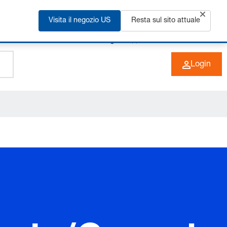
Visita il negozio US
Resta sul sito attuale
+49 (0) 6266 73-0
IT
Login