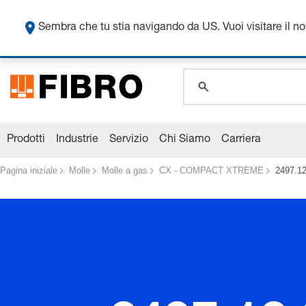
global.search.pla
global.search.pla
Sembra che tu stia navigando da US. Vuoi visitare il n
global.search.pla
Prodotti
Industrie
Servizio
Chi Siamo
Carriera
Pagina iniziale
Molle
Molle a gas
CX - COMPACT XTREME
2497.12