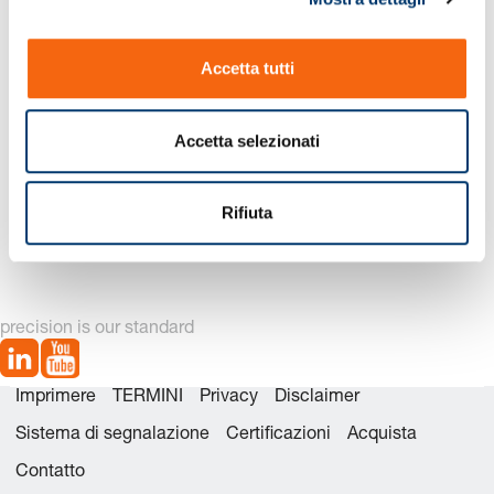
o
n
Accetta tutti
s
e
n
Accetta selezionati
s
o
2441.5. Perno di
2441.6. Perno di
Rifiuta
inserzione
inserzione con filettatura
precision is our standard
Imprimere
TERMINI
Privacy
Disclaimer
Sistema di segnalazione
Certificazioni
Acquista
Contatto