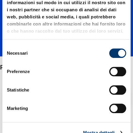
informazioni sul modo in cui utilizzi il nostro sito con
inserzio
i nostri partner che si occupano di analisi dei dati
web, pubblicità e social media, i quali potrebbero
combinarle con altre informazioni che hai fornito loro
ne
o che hanno raccolto dal tuo utilizzo dei loro servizi.
S
Necessari
e
l
Perni di inserzione
e
Preferenze
z
i
o
Statistiche
Filtro / Ordinamento
n
e
Marketing
d
2 Articolo trovato
e
l
Mostra dettagli
c