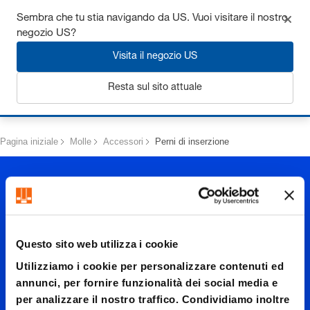
Ottieni fino al 7% di sconto - clicca qui per saperne di più
Sembra che tu stia navigando da US. Vuoi visitare il nostro
negozio US?
Visita il negozio US
Resta sul sito attuale
Login
Pagina iniziale
Molle
Accessori
Perni di inserzione
Questo sito web utilizza i cookie
Utilizziamo i cookie per personalizzare contenuti ed
Perni di
annunci, per fornire funzionalità dei social media e
per analizzare il nostro traffico. Condividiamo inoltre