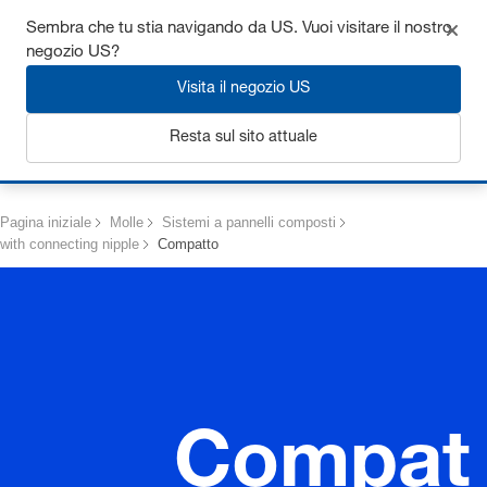
Ottieni fino al 7% di sconto - clicca qui per saperne di più
Sembra che tu stia navigando da US. Vuoi visitare il nostro
negozio US?
Visita il negozio US
Resta sul sito attuale
Login
Pagina iniziale
Molle
Sistemi a pannelli composti
with connecting nipple
Compatto
Compat