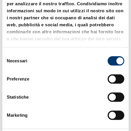
per analizzare il nostro traffico. Condividiamo inoltre
informazioni sul modo in cui utilizzi il nostro sito con
i nostri partner che si occupano di analisi dei dati
web, pubblicità e social media, i quali potrebbero
combinarle con altre informazioni che hai fornito loro
o che hanno raccolto dal tuo utilizzo dei loro servizi.
S
2490.94.14.00750.
2490.94.14.01000.
Necessari
e
2490.94.14.00750.006
2490.94.14.01000.006
l
e
Preferenze
z
i
o
Statistiche
n
e
Marketing
d
e