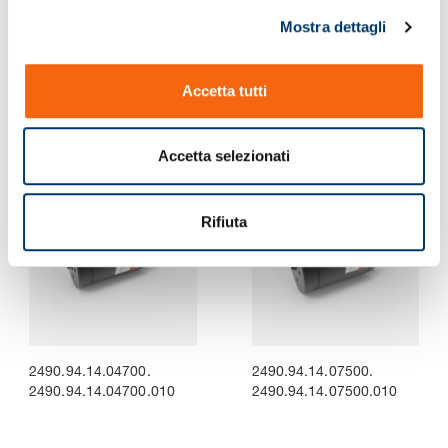
l
Mostra dettagli
c
o
2490.94.14.01800.
2490.94.14.03000.
n
2490.94.14.01800.006
2490.94.14.03000.010
Accetta tutti
s
e
n
Accetta selezionati
s
o
Rifiuta
2490.94.14.04700.
2490.94.14.07500.
2490.94.14.04700.010
2490.94.14.07500.010