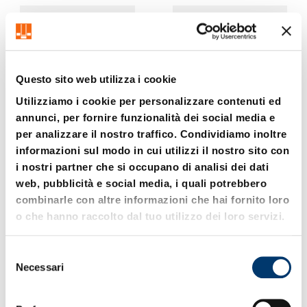
Questo sito web utilizza i cookie
Utilizziamo i cookie per personalizzare contenuti ed
annunci, per fornire funzionalità dei social media e
per analizzare il nostro traffico. Condividiamo inoltre
2209. Punzone da
2219. Punzone da
informazioni sul modo in cui utilizzi il nostro sito con
tranciatura, sbozzo, DIN
tranciatura, a diametro
9861, Forma D
ridotto, rotondo,
i nostri partner che si occupano di analisi dei dati
~DIN 9861
web, pubblicità e social media, i quali potrebbero
combinarle con altre informazioni che hai fornito loro
o che hanno raccolto dal tuo utilizzo dei loro servizi.
S
Necessari
e
l
e