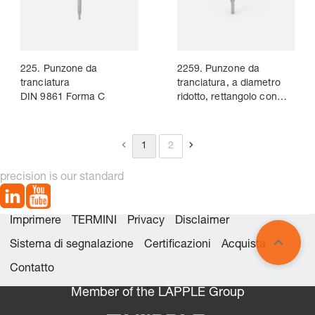
225. Punzone da
2259. Punzone da
tranciatura
tranciatura, a diametro
DIN 9861 Forma C
ridotto, rettangolo con
angoli raggiati,
~DIN 9861
1
2
precision is our standard
Imprimere
TERMINI
Privacy
Disclaimer
Sistema di segnalazione
Certificazioni
Acquista
Contatto
Member of the LÄPPLE Group