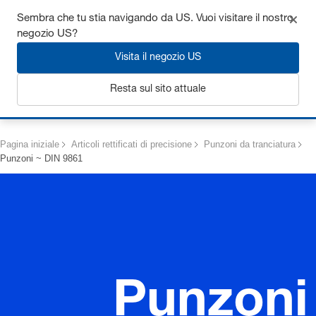
Ottieni fino al 7% di sconto - clicca qui per saperne di più
Sembra che tu stia navigando da US. Vuoi visitare il nostro
negozio US?
Visita il negozio US
Resta sul sito attuale
Login
Pagina iniziale
Articoli rettificati di precisione
Punzoni da tranciatura
Punzoni ~ DIN 9861
Punzoni