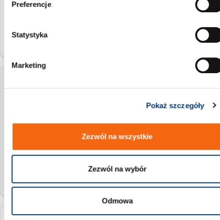
Preferencje
23.9 mm
r
z
g
Statystyka
o
d
Marketing
y
2480.064.01500
Pokaż szczegóły
75.2 mm
90 mm
Zezwól na wszystkie
26 mm
Zezwól na wybór
Odmowa