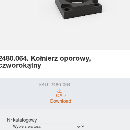
2480.064. Kołnierz oporowy,
czworokątny
SKU:
2480-064-
CAD
Download
Nr katalogowy