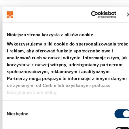
2480.064.00750
50.2 mm
Niniejsza strona korzysta z plików cookie
70 mm
Wykorzystujemy pliki cookie do spersonalizowania treśc
i reklam, aby oferować funkcje społecznościowe i
19.5 mm
analizować ruch w naszej witrynie. Informacje o tym, jak
korzystasz z naszej witryny, udostępniamy partnerom
społecznościowym, reklamowym i analitycznym.
Partnerzy mogą połączyć te informacje z innymi danymi
otrzymanymi od Ciebie lub uzyskanymi podczas
korzystania z ich usług.
2480.064.01000
W
63.2 mm
Niezbędne
y
b
80 mm
ó