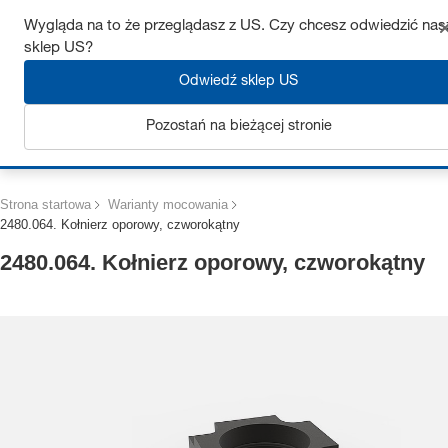
Uzyskaj do 7% zniżki – kliknij tutaj, aby dowiedzieć się więcej
Wygląda na to że przeglądasz z US. Czy chcesz odwiedzić nas
sklep US?
Odwiedź sklep US
Pozostań na bieżącej stronie
Zaloguj się
Strona startowa
Warianty mocowania
2480.064. Kołnierz oporowy, czworokątny
2480.064. Kołnierz oporowy, czworokątny