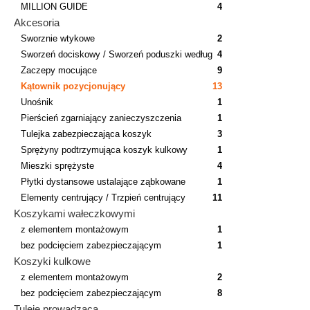
MILLION GUIDE
4
Akcesoria
Sworznie wtykowe
2
Sworzeń dociskowy / Sworzeń poduszki według
4
Zaczepy mocujące
9
Kątownik pozycjonujący
13
Unośnik
1
Pierścień zgarniający zanieczyszczenia
1
Tulejka zabezpieczająca koszyk
3
Sprężyny podtrzymująca koszyk kulkowy
1
Mieszki sprężyste
4
Płytki dystansowe ustalające ząbkowane
1
Elementy centrujący / Trzpień centrujący
11
Koszykami wałeczkowymi
z elementem montażowym
1
bez podcięciem zabezpieczającym
1
Koszyki kulkowe
z elementem montażowym
2
bez podcięciem zabezpieczającym
8
Tuleje prowadząca