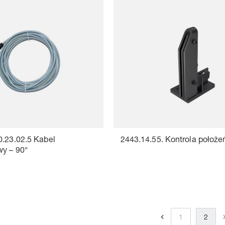
0.23.02.5 Kabel
2443.14.55. Kontrola położeń
wy – 90°
1
2