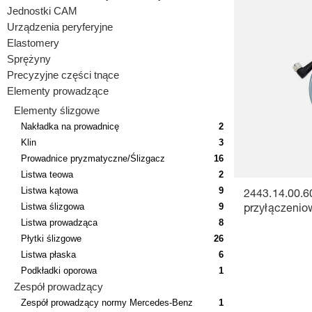
Jednostki CAM
Urządzenia peryferyjne
Elastomery
Sprężyny
Precyzyjne części tnące
Elementy prowadzące
Elementy ślizgowe
Nakładka na prowadnicę
2
Klin
3
Prowadnice pryzmatyczne/Ślizgacz
16
Listwa teowa
2
Listwa kątowa
9
2443.14.00.6
Listwa ślizgowa
9
przyłączenio
Listwa prowadząca
8
Płytki ślizgowe
26
Listwa płaska
6
Podkładki oporowa
1
Zespół prowadzący
Zespół prowadzący normy Mercedes-Benz
1