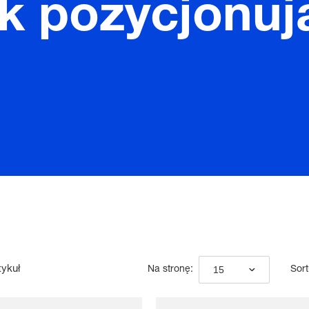
k pozycjonuj
tykuł
15
Na stronę:
Sort