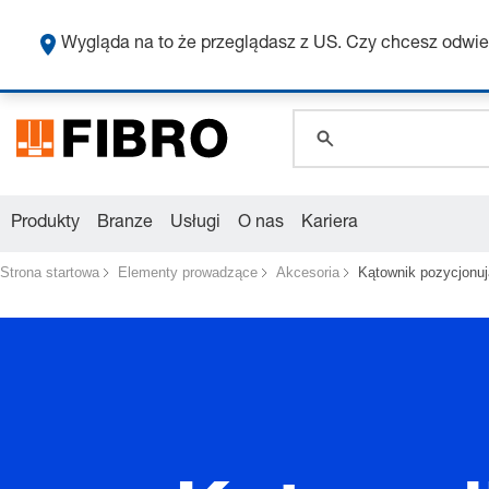
global.search.pla
global.search.pla
Wygląda na to że przeglądasz z US. Czy chcesz odwie
global.search.pla
Produkty
Branze
Usługi
O nas
Kariera
Strona startowa
Elementy prowadzące
Akcesoria
Kątownik pozycjonu