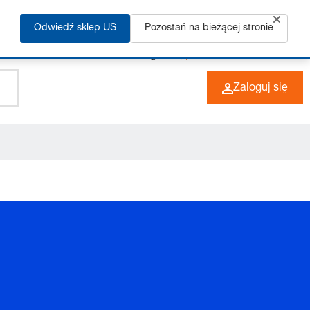
Odwiedź sklep US
Pozostań na bieżącej stronie
+49 (0) 6266 73-0
PL
Zaloguj się