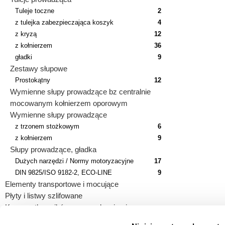
Tuleje toczne
2
z tulejka zabezpieczająca koszyk
4
z kryzą
12
z kołnierzem
36
gładki
9
Zestawy słupowe
Prostokątny
12
Wymienne słupy prowadzące bz centralnie
mocowanym kołnierzem oporowym
Wymienne słupy prowadzące
z trzonem stożkowym
6
z kołnierzem
9
Słupy prowadzące, gładka
Dużych narzędzi / Normy motoryzacyjne
17
DIN 9825/ISO 9182-2, ECO-LINE
9
Elementy transportowe i mocujące
Płyty i listwy szlifowane
Korpusy tłoczników z prowadzeniami