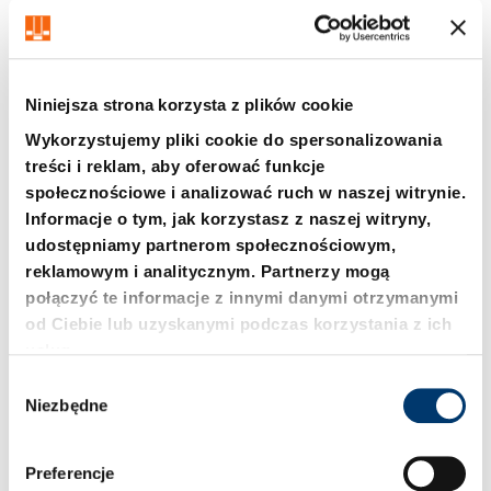
Niniejsza strona korzysta z plików cookie
Wykorzystujemy pliki cookie do spersonalizowania
treści i reklam, aby oferować funkcje
społecznościowe i analizować ruch w naszej witrynie.
2199. Pneumatyczne
2299.001
Informacje o tym, jak korzystasz z naszej witryny,
urządzenie
Elektromechaniczne
transportujące
urządzenie
udostępniamy partnerom społecznościowym,
transportujące, pionowe
reklamowym i analitycznym. Partnerzy mogą
położenie przekładni
połączyć te informacje z innymi danymi otrzymanymi
od Ciebie lub uzyskanymi podczas korzystania z ich
usług.
W
Niezbędne
y
b
ó
Preferencje
r