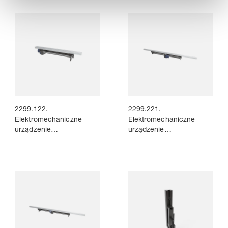
z profilem i płytą
przekładni,
mocującą
2 szt. prowadnic,
z profilem i płytą
mocującą
2299.122.
2299.221.
Elektromechaniczne
Elektromechaniczne
urządzenie
urządzenie
transportujące, poziome
transportujące, pionowe
wyśrodkowane położenie
wyśrodkowane położenie
przekładni,
przekładni,
2 szt. prowadnic,
2 szt. prowadnic,
z profilem i płytą
z profilem i płytą
mocującą
mocującą