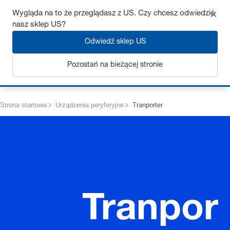
Uzyskaj do 7% zniżki – kliknij tutaj, aby dowiedzieć się więcej
Wygląda na to że przeglądasz z US. Czy chcesz odwiedzić
nasz sklep US?
Odwiedź sklep US
Pozostań na bieżącej stronie
Zaloguj się
Strona startowa
Urządzenia peryferyjne
Tranporter
Tranpor