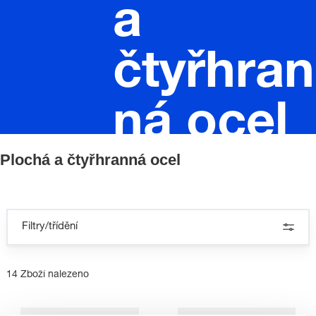
a
čtyřhran
ná ocel
Plochá a čtyřhranná ocel
Filtry/třídění
14 Zboží nalezeno