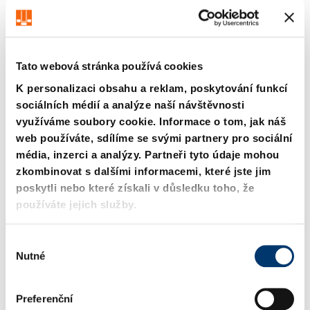
Tato webová stránka používá cookies
K personalizaci obsahu a reklam, poskytování funkcí
sociálních médií a analýze naší návštěvnosti
využíváme soubory cookie. Informace o tom, jak náš
201.01. Sloupkový
2922.1730. Plochá a
web používáte, sdílíme se svými partnery pro sociální
stojánek
čtyřhranná ocel,
DIN 9812 Tvar D/DG
~DIN 59350
média, inzerci a analýzy. Partneři tyto údaje mohou
zkombinovat s dalšími informacemi, které jste jim
poskytli nebo které získali v důsledku toho, že
používáte jejich služby.
V
Nutné
ý
b
ě
Preferenční
r