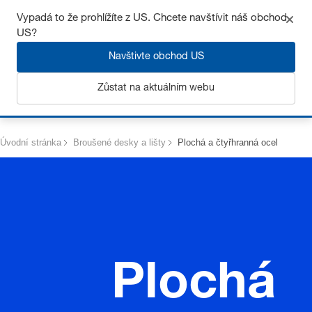
Získejte až 7% slevu – klikněte zde pro více
informací
Vypadá to že prohlížíte z US. Chcete navštívit náš obchod
US?
Navštivte obchod US
Zůstat na aktuálním webu
Přihlásit se
Úvodní stránka
Broušené desky a lišty
Plochá a čtyřhranná ocel
Plochá