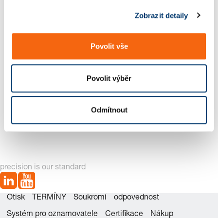
s
Zobrazit detaily
u
Nová generace k dispozici – viz
alternativy produktů
Povolit vše
Povolit výběr
Odmítnout
2487.12.01000 Sadu
2487.12.01000._.1
náhradních dílů
Plynové pružiny
POWERLINE
precision is our standard
Otisk
TERMÍNY
Soukromí
odpovednost
Systém pro oznamovatele
Certifikace
Nákup