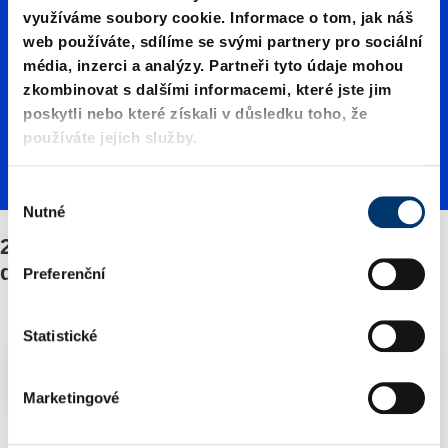
využíváme soubory cookie. Informace o tom, jak náš
01000./
web používáte, sdílíme se svými partnery pro sociální
média, inzerci a analýzy. Partneři tyto údaje mohou
zkombinovat s dalšími informacemi, které jste jim
Upevně
poskytli nebo které získali v důsledku toho, že
používáte jejich služby.
ní/Sadu
V
Nutné
ý
b
2487.12.01000./Upevnění/Sadu náhradních
náhradn
ě
dílů
Preferenční
r
s
ích dílů
o
Statistické
u
Filtry/třídění
h
Marketingové
l
a
2 Zboží nalezeno