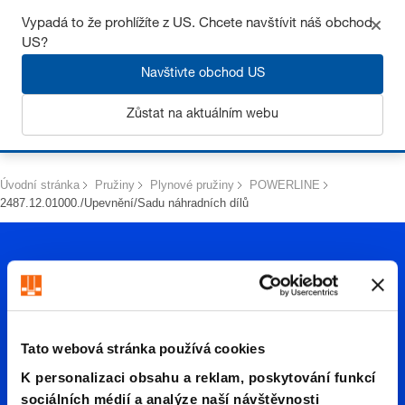
Získejte až 7% slevu – klikněte zde pro více
informací
Vypadá to že prohlížíte z US. Chcete navštívit náš obchod
US?
Navštivte obchod US
Zůstat na aktuálním webu
Přihlásit se
Úvodní stránka
Pružiny
Plynové pružiny
POWERLINE
2487.12.01000./Upevnění/Sadu náhradních dílů
Tato webová stránka používá cookies
2487.12.
K personalizaci obsahu a reklam, poskytování funkcí
sociálních médií a analýze naší návštěvnosti