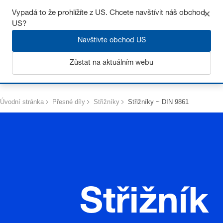
Získejte až 7% slevu – klikněte zde pro více
informací
Vypadá to že prohlížíte z US. Chcete navštívit náš obchod
US?
Navštivte obchod US
Zůstat na aktuálním webu
Přihlásit se
Úvodní stránka
Přesné díly
Střižníky
Střižníky ~ DIN 9861
Střižník