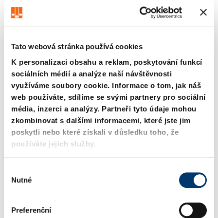
Tato webová stránka používá cookies
K personalizaci obsahu a reklam, poskytování funkcí
sociálních médií a analýze naší návštěvnosti
využíváme soubory cookie. Informace o tom, jak náš
2209. Střižník, polotovar,
2219. Střižník, osazené,
web používáte, sdílíme se svými partnery pro sociální
DIN 9861, tvar D
Kulatý, ~DIN 9861
média, inzerci a analýzy. Partneři tyto údaje mohou
zkombinovat s dalšími informacemi, které jste jim
poskytli nebo které získali v důsledku toho, že
používáte jejich služby.
V
Nutné
ý
b
ě
Preferenční
r