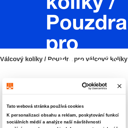
kolíky /
Pouzdra
pro
Válcový kolíky / Pouzdra pro válcový kolíky
válcový
kolíky
Filtry/třídění
Tato webová stránka používá cookies
7 Zboží nalezeno
K personalizaci obsahu a reklam, poskytování funkcí
sociálních médií a analýze naší návštěvnosti