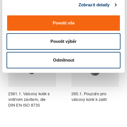
Zobrazit detaily
u
236.001 236.001
236.1. Válcový kolík s
vnitřním závitem,
podobný jako
Povolit vše
DIN EN ISO 8735
Povolit výběr
Odmítnout
2361.1. Válcový kolík s
265.1. Pouzdro pro
vnitřním závitem, dle
válcový kolík k zalití
DIN EN ISO 8735