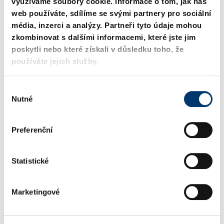
využíváme soubory cookie. Informace o tom, jak náš
web používáte, sdílíme se svými partnery pro sociální
média, inzerci a analýzy. Partneři tyto údaje mohou
zkombinovat s dalšími informacemi, které jste jim
poskytli nebo které získali v důsledku toho, že
používáte jejich služby.
235.1. Válcový kolík
2351.1. Válcový kolík dle
V
podobné jako
DIN EN ISO 8734
Nutné
DIN EN ISO 8734
ý
b
ě
Preferenční
r
s
o
Statistické
u
h
Marketingové
l
a
s