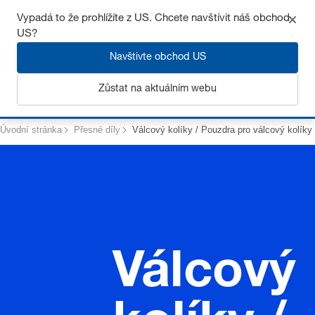
Získejte až 7% slevu – klikněte zde pro více
informací
Vypadá to že prohlížíte z US. Chcete navštívit náš obchod
US?
Navštivte obchod US
Přihlásit se
Zůstat na aktuálním webu
Úvodní stránka
Přesné díly
Válcový kolíky / Pouzdra pro válcový kolíky
Válcový