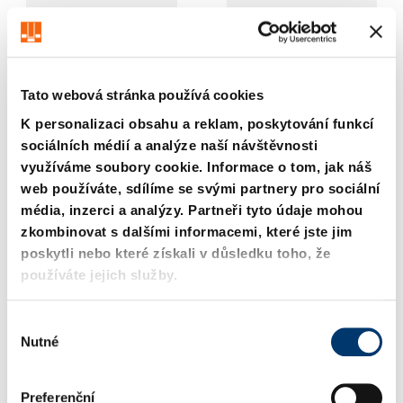
Tato webová stránka používá cookies
K personalizaci obsahu a reklam, poskytování funkcí
sociálních médií a analýze naší návštěvnosti
202.53. Přídržná
202.61. Vodící sloupek s
využíváme soubory cookie. Informace o tom, jak náš
podložka se šroubem s
osazením
web používáte, sdílíme se svými partnery pro sociální
válcovou hlavou,
média, inzerci a analýzy. Partneři tyto údaje mohou
~AFNOR
zkombinovat s dalšími informacemi, které jste jim
poskytli nebo které získali v důsledku toho, že
používáte jejich služby.
V
Nutné
ý
b
ě
Preferenční