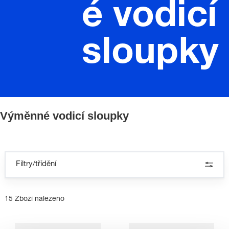
é vodicí
sloupky
Výměnné vodicí sloupky
Filtry/třídění
15 Zboží nalezeno