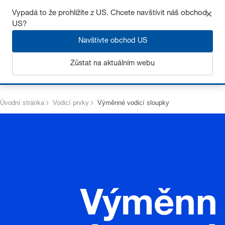
Získejte až 7% slevu – klikněte zde pro více
informací
Vypadá to že prohlížíte z US. Chcete navštívit náš obchod
US?
Navštivte obchod US
Zůstat na aktuálním webu
Přihlásit se
Úvodní stránka
Vodicí prvky
Výměnné vodicí sloupky
Výměnn