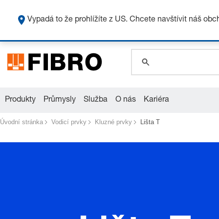
global.search.pla
global.search.pla
Vypadá to že prohlížíte z US. Chcete navštívit náš ob
global.search.pla
Produkty
Průmysly
Služba
O nás
Kariéra
Úvodní stránka
Vodicí prvky
Kluzné prvky
Lišta T