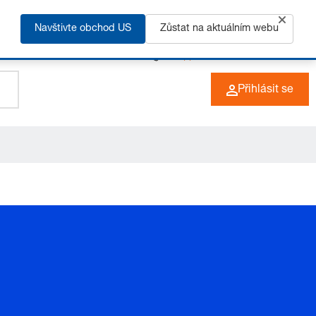
Navštivte obchod US
Zůstat na aktuálním webu
+49 (0) 6266 73-0
CZ
Přihlásit se