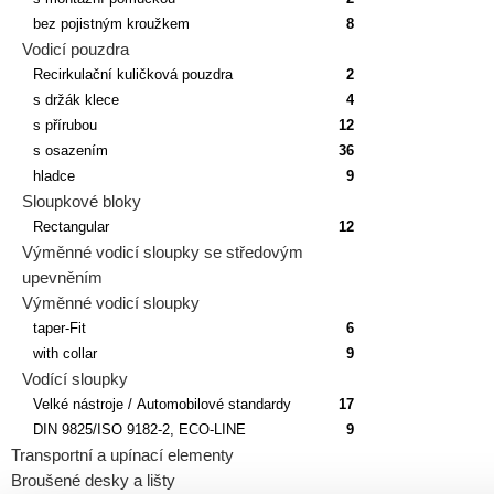
bez pojistným kroužkem
8
Vodicí pouzdra
Recirkulační kuličková pouzdra
2
s držák klece
4
s přírubou
12
s osazením
36
hladce
9
Sloupkové bloky
Rectangular
12
Výměnné vodicí sloupky se středovým
upevněním
Výměnné vodicí sloupky
taper-Fit
6
with collar
9
Vodící sloupky
Velké nástroje / Automobilové standardy
17
DIN 9825/ISO 9182-2, ECO-LINE
9
Transportní a upínací elementy
Broušené desky a lišty