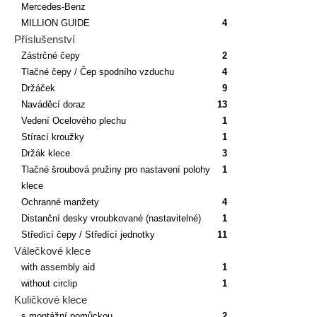
Mercedes-Benz
MILLION GUIDE
4
Příslušenství
Zástrčné čepy
2
Tlačné čepy / Čep spodního vzduchu
4
Držáček
9
Naváděcí doraz
13
Vedení Ocelového plechu
1
Stírací kroužky
1
Držák klece
3
Tlačné šroubová pružiny pro nastavení polohy
1
klece
Ochranné manžety
4
Distanční desky vroubkované (nastavitelné)
1
Středící čepy / Středící jednotky
11
Válečkové klece
with assembly aid
1
without circlip
1
Kuličkové klece
s montážní pomůckou
2