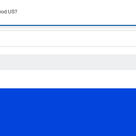
ceholder.sku
Získejte až 7% slevu – klikněte zde pro více
informací
ceholder.name
chod US?
ceholder.category