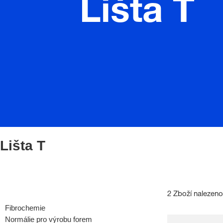
Lišta T
Lišta T
2 Zboží nalezeno
Fibrochemie
Normálie pro výrobu forem