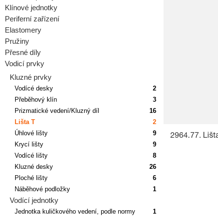
Klínové jednotky
Periferní zařízení
Elastomery
Pružiny
Přesné díly
Vodicí prvky
Kluzné prvky
Vodícé desky
2
Přeběhový klín
3
Prizmatické vedení/Kluzný díl
16
Lišta T
2
Úhlové lišty
9
2964.77. Lišt
Krycí lišty
9
Vodícé lišty
8
Kluzné desky
26
Ploché lišty
6
Náběhové podložky
1
Vodící jednotky
Jednotka kuličkového vedení, podle normy
1