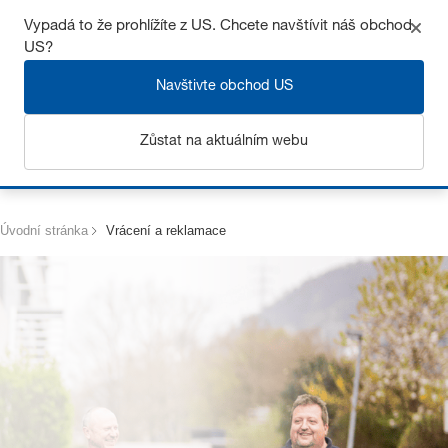
Získejte až 7% slevu – klikněte zde pro více
informací
Vypadá to že prohlížíte z US. Chcete navštívit náš obchod
US?
Navštivte obchod US
Zůstat na aktuálním webu
Přihlásit se
Úvodní stránka
Vrácení a reklamace