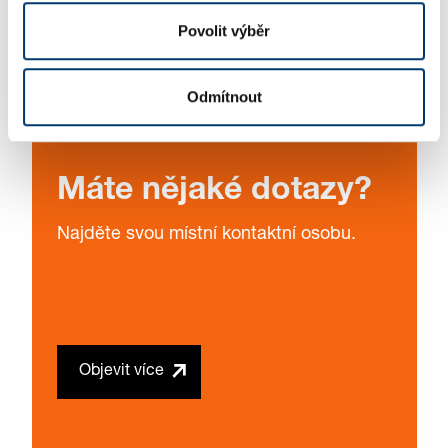
Povolit výběr
Odmítnout
Máte nějaké dotazy?
Najděte svou místní kontaktní osobu.
Objevit více