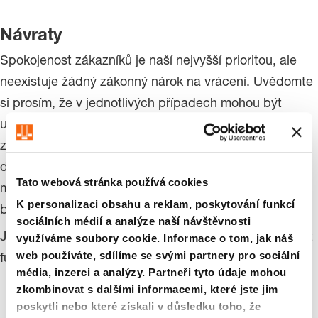
Návraty
Spokojenost zákazníků je naší nejvyšší prioritou, ale
neexistuje žádný zákonný nárok na vrácení. Uvědomte
si prosím, že v jednotlivých případech mohou být
uplatněny výběry. musí být zamítnut. Žádost o vrácení
zboží s uvedením odkazu na objednávku a přesného
důvodu vrácení zašlete prosím na následující e-
Tato webová stránka používá cookies
mailovou adresu sc.normalien@fibro.de. Vaši žádost
K personalizaci obsahu a reklam, poskytování funkcí
budou naši zaměstnanci promptně zpracovávat.
sociálních médií a analýze naší návštěvnosti
Jste již přihlášeni do obchodu? – Pak neváhejte použít
využíváme soubory cookie. Informace o tom, jak náš
web používáte, sdílíme se svými partnery pro sociální
funkci k tomu nastavenou v uvedeném pořadí.
média, inzerci a analýzy. Partneři tyto údaje mohou
zkombinovat s dalšími informacemi, které jste jim
poskytli nebo které získali v důsledku toho, že