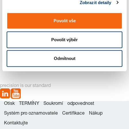
Zobrazit detaily
u
Povolit vše
Povolit výběr
2489.00.47.
2489.00.47.01
2489.00.47.04
2489.00.47.01
Odmítnout
precision is our standard
Otisk
TERMÍNY
Soukromí
odpovednost
Systém pro oznamovatele
Certifikace
Nákup
Kontaktujte