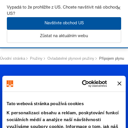
Získejte až 7% slevu – klikněte zde pro více
informací
Vypadá to že prohlížíte z US. Chcete navštívit náš obchod
US?
Navštivte obchod US
Zůstat na aktuálním webu
Přihlásit se
Úvodní stránka
Pružiny
Ovladatelné plynové pružiny
Přípojem plynu
Tato webová stránka používá cookies
Přípoje
K personalizaci obsahu a reklam, poskytování funkcí
sociálních médií a analýze naší návštěvnosti
využíváme soubory cookie. Informace o tom, jak náš