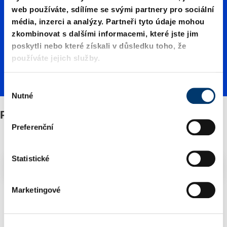
m plynu
web používáte, sdílíme se svými partnery pro sociální
média, inzerci a analýzy. Partneři tyto údaje mohou
zkombinovat s dalšími informacemi, které jste jim
poskytli nebo které získali v důsledku toho, že
používáte jejich služby.
V
Nutné
ý
b
Přípojem plynu
ě
Preferenční
r
s
o
Statistické
Filtry/třídění
u
h
Marketingové
l
2 Zboží nalezeno
a
s