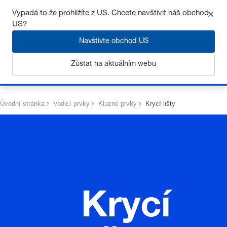
Získejte až 7% slevu – klikněte zde pro více
informací
Vypadá to že prohlížíte z US. Chcete navštívit náš obchod
US?
Navštivte obchod US
Zůstat na aktuálním webu
Přihlásit se
Úvodní stránka
Vodicí prvky
Kluzné prvky
Krycí lišty
Krycí