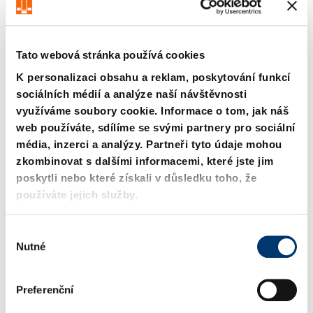
Tato webová stránka používá cookies
K personalizaci obsahu a reklam, poskytování funkcí
sociálních médií a analýze naší návštěvnosti
využíváme soubory cookie. Informace o tom, jak náš
2961.30.55. Krycí lišty s
2961.74. Krycí lišty,
web používáte, sdílíme se svými partnery pro sociální
kluzná deska, Ocel / Ocel
Bronzová s grafitovými
média, inzerci a analýzy. Partneři tyto údaje mohou
se slinutou kluznou
tělísky, VDI 3357
zkombinovat s dalšími informacemi, které jste jim
plochou, dle VW
poskytli nebo které získali v důsledku toho, že
používáte jejich služby.
V
Nutné
ý
b
ě
Preferenční
r