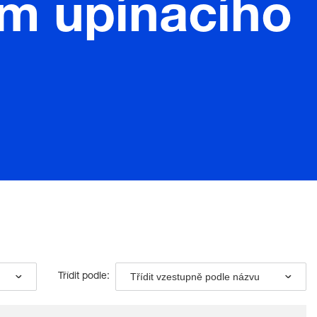
em upínacího
Třídit vzestupně podle názvu
Třídit podle: