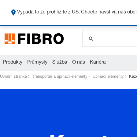
global.search.pla
global.search.pla
Vypadá to že prohlížíte z US. Chcete navštívit náš ob
global.search.pla
Produkty
Průmysly
Služba
O nás
Kariéra
Úvodní stránka
Transportní a upínací elementy
Upínací elementy
Kaze