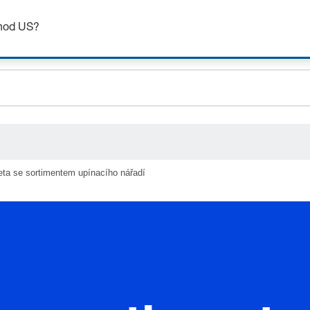
ceholder.sku
Získejte až 7% slevu – klikněte zde pro více
informací
ceholder.name
chod US?
ceholder.category
ta se sortimentem upínacího nářadí