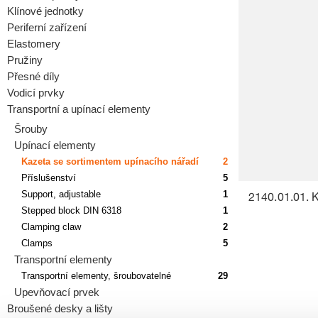
Klínové jednotky
Periferní zařízení
Elastomery
Pružiny
Přesné díly
Vodicí prvky
Transportní a upínací elementy
Šrouby
Upínací elementy
Kazeta se sortimentem upínacího nářadí
2
Příslušenství
5
Support, adjustable
1
2140.01.01. 
Stepped block DIN 6318
1
Clamping claw
2
Clamps
5
Transportní elementy
Transportní elementy, šroubovatelné
29
Upevňovací prvek
Broušené desky a lišty