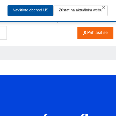
Navštivte obchod US
Zůstat na aktuálním webu
+49 (0) 6266 73-0
CZ
Přihlásit se