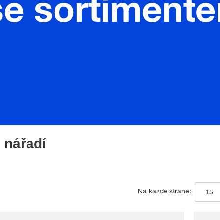
se sortiment
 nářadí
15
Na každé straně: