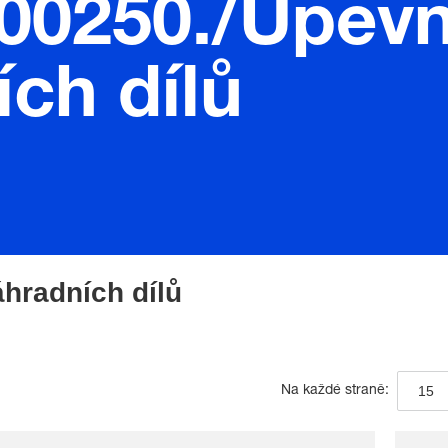
.00250./Upev
ch dílů
hradních dílů
15
Na každé straně: