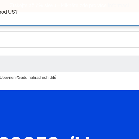
ceholder.sku
Získejte až 7% slevu – klikněte zde pro více
informací
ceholder.name
chod US?
ceholder.category
Upevnění/Sadu náhradních dílů