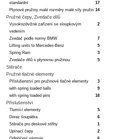
standardní
17
Plynové pružiny malé rozměry malé síly pružin
14
Pružné čepy, Zvedače dílů
Vysokozdvižné zařízení se sloupkovým
2
vedením
Zvedač podle normy BMW
7
Lifting units to Mercedes-Benz
5
Spring Ram
3
Zvedače dílů s plynovou pružinou
5
Stěrače
Pružné tlačné elementy
Příslušenství pro pružinové tlačné elementy
3
with spring loaded balls
9
with spring loaded pins
18
Příslušenství
Tlumící elementy
5
Doraz šoupátka
6
Stěrače pro deskové střihy
1
Upínací čepy
2
Odlehčení nástroje
6