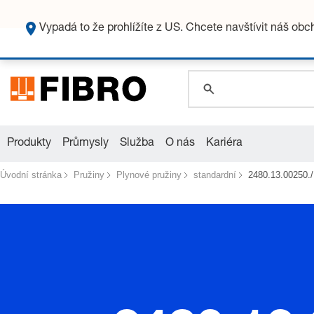
global.search.pla
global.search.pla
Vypadá to že prohlížíte z US. Chcete navštívit náš ob
global.search.pla
Produkty
Průmysly
Služba
O nás
Kariéra
Úvodní stránka
Pružiny
Plynové pružiny
standardní
2480.13.00250./