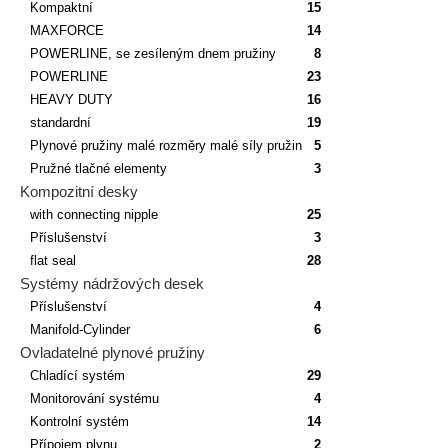
Kompaktní
15
MAXFORCE
14
POWERLINE, se zesíleným dnem pružiny
8
POWERLINE
23
HEAVY DUTY
16
standardní
19
Plynové pružiny malé rozměry malé síly pružin
5
Pružné tlačné elementy
3
Kompozitní desky
with connecting nipple
25
Příslušenství
3
flat seal
28
Systémy nádržových desek
Příslušenství
4
Manifold-Cylinder
6
Ovladatelné plynové pružiny
Chladící systém
29
Monitorování systému
4
Kontrolní systém
14
Přípojem plynu
2