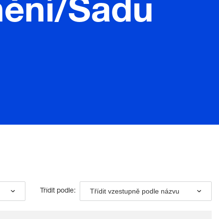
nění/Sadu
Třídit vzestupně podle názvu
Třídit podle: