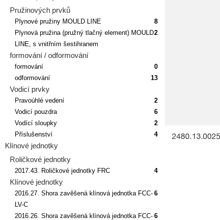
Pružinových prvků
Plynové pružiny MOULD LINE
8
Plynová pružina (pružný tlačný element) MOULD
2
LINE, s vnitřním šestihranem
formování / odformování
formování
0
odformování
13
Vodicí prvky
Pravoúhlé vedení
2
Vodicí pouzdra
6
Vodící sloupky
2
Příslušenství
4
2480.13.0025
Klínové jednotky
Roličkové jednotky
2017.43. Roličkové jednotky FRC
4
Klínové jednotky
2016.27. Shora zavěšená klínová jednotka FCC-
6
LV-C
2016.26. Shora zavěšená klínová jednotka FCC-
6