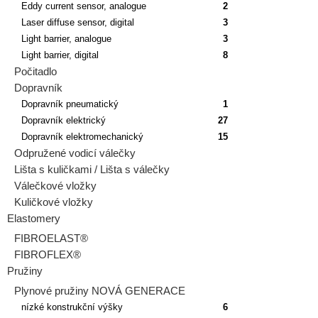
Eddy current sensor, analogue
2
Laser diffuse sensor, digital
3
Light barrier, analogue
3
Light barrier, digital
8
Počitadlo
Dopravník
Dopravník pneumatický
1
Dopravník elektrický
27
Dopravník elektromechanický
15
Odpružené vodicí válečky
Lišta s kuličkami / Lišta s válečky
Válečkové vložky
Kuličkové vložky
Elastomery
FIBROELAST®
FIBROFLEX®
Pružiny
Plynové pružiny NOVÁ GENERACE
nízké konstrukční výšky
6