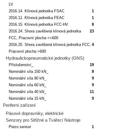
LV
2016.14. Klínová jednotka FSAC
1
2016.11. Klínová jednotka FEAC
1
2016.15. Klínová jednotka FCC-HV
8
2016.24. Shora zavěšená klínová jednotka
23
FCC, Pracovní plocha <=600
2016.25. Shora zavěšená klínová jednotka FCC,
4
Pracovní plocha >600
Hydraulickopneumatické jednotky (GNS)
Příslušenství_
19
Nominální síla 150 kN_
8
Nominální síla 90 kN_
9
Nominální síla 60 kN_
9
Nominální síla 40 kN_
11
Nominální síla 15 kN_
9
Periferní zařízení
Pásové dopravníky, elektrické
Senzory pro Střižné a Tvářecí Nástroje
Piezo sensor
1