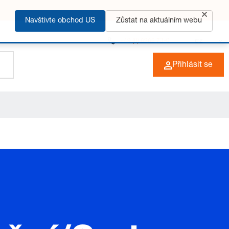
Navštivte obchod US
Zůstat na aktuálním webu
+49 (0) 6266 73-0
CZ
Přihlásit se