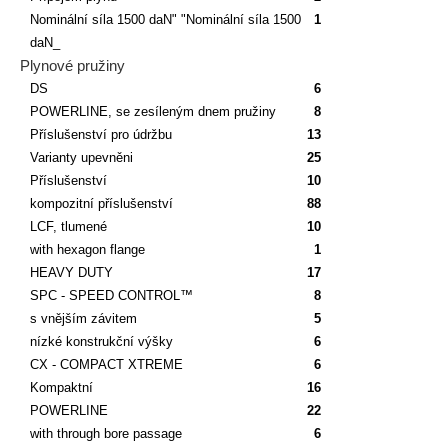
Nominální síla 1500 daN" "Nominální síla 1500
1
daN_
Plynové pružiny
DS
6
POWERLINE, se zesíleným dnem pružiny
8
Příslušenství pro údržbu
13
Varianty upevněni
25
Příslušenství
10
kompozitní příslušenství
88
LCF, tlumené
10
with hexagon flange
1
HEAVY DUTY
17
SPC - SPEED CONTROL™
8
s vnějším závitem
5
nízké konstrukční výšky
6
CX - COMPACT XTREME
6
Kompaktní
16
POWERLINE
22
with through bore passage
6