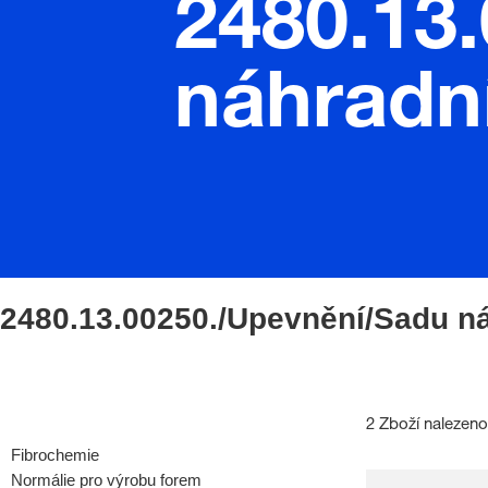
2480.13
náhradní
2480.13.00250./Upevnění/Sadu ná
2 Zboží nalezeno
Fibrochemie
Normálie pro výrobu forem