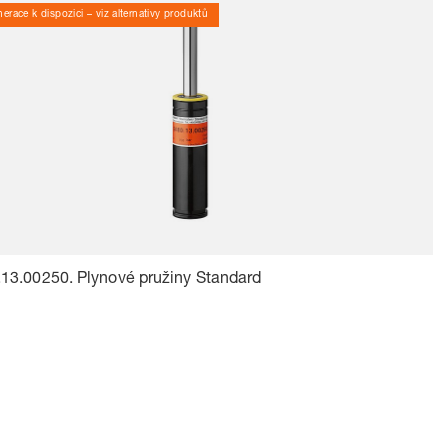
erace k dispozici – viz alternativy produktů
13.00250. Plynové pružiny Standard