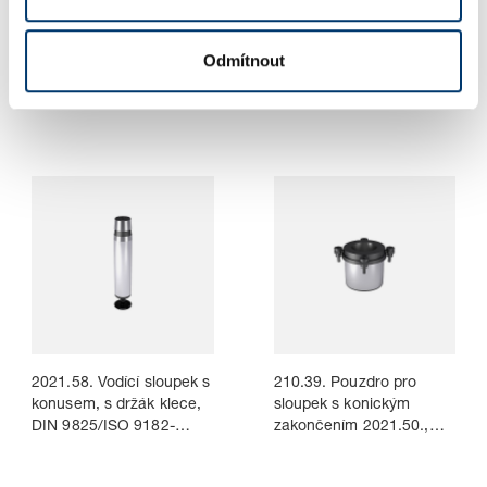
2021.50. Vodící sloupek s
2021.53. Přídržná
Odmítnout
konusem pro upevnění,
podložka se zápustným
DIN 9825/ISO 9182-
šroubem, dle
4/AFNOR
DIN 9825/ISO 9182-4
2021.58. Vodící sloupek s
210.39. Pouzdro pro
konusem, s držák klece,
sloupek s konickým
DIN 9825/ISO 9182-
zakončením 2021.50.,
4/AFNOR
~AFNOR