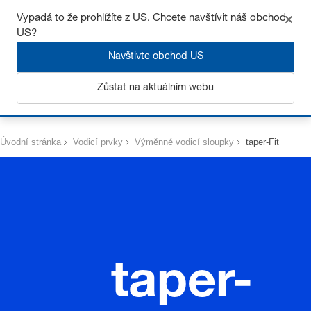
Získejte až 7% slevu – klikněte zde pro více
informací
Vypadá to že prohlížíte z US. Chcete navštívit náš obchod
US?
Navštivte obchod US
Zůstat na aktuálním webu
Přihlásit se
Úvodní stránka
Vodicí prvky
Výměnné vodicí sloupky
taper-Fit
taper-