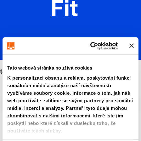
Fit
Tato webová stránka používá cookies
taper-Fit
K personalizaci obsahu a reklam, poskytování funkcí
sociálních médií a analýze naší návštěvnosti
využíváme soubory cookie. Informace o tom, jak náš
web používáte, sdílíme se svými partnery pro sociální
Filtry/třídění
média, inzerci a analýzy. Partneři tyto údaje mohou
zkombinovat s dalšími informacemi, které jste jim
poskytli nebo které získali v důsledku toho, že
6 Zboží nalezeno
používáte jejich služby.