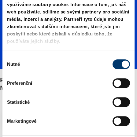
využíváme soubory cookie. Informace o tom, jak náš
web používáte, sdílíme se svými partnery pro sociální
pružina
média, inzerci a analýzy. Partneři tyto údaje mohou
zkombinovat s dalšími informacemi, které jste jim
poskytli nebo které získali v důsledku toho, že
(pružný
používáte jejich služby.
tlačný
V
Nutné
ý
b
Plynová pružina (pružný tlačný element)
element
ě
Preferenční
MOULD LINE, s vnitřním šestihranem
r
s
)
o
Statistické
u
h
Filtry/třídění
Marketingové
MOULD
l
a