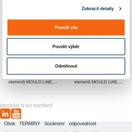
2 Zboží nalezeno
s
LINE, s
Zobrazit detaily
u
Povolit vše
vnitřním
Povolit výběr
šestihra
Odmítnout
3479.030. Plynová
3479.032. Plynová
nem
pružina (pružný tlačný
pružina (pružný tlačný
element) MOULD LINE, s
element) MOULD LINE, s
vnitřním šestihranem
vnitřním šestihranem
precision is our standard
Otisk
TERMÍNY
Soukromí
odpovednost