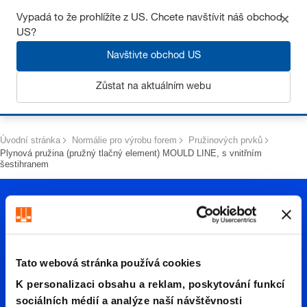
Získejte až 7% slevu – klikněte zde pro více
informací
Vypadá to že prohlížíte z US. Chcete navštívit náš obchod
US?
Navštivte obchod US
Zůstat na aktuálním webu
Přihlásit se
Úvodní stránka
Normálie pro výrobu forem
Pružinových prvků
Plynová pružina (pružný tlačný element) MOULD LINE, s vnitřním
šestihranem
Tato webová stránka používá cookies
K personalizaci obsahu a reklam, poskytování funkcí
Plynová
sociálních médií a analýze naší návštěvnosti