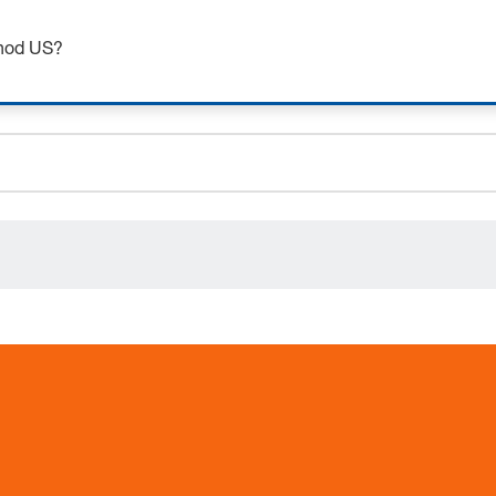
Získejte až 7% slevu – klikněte zde pro více
informací
ceholder.sku
chod US?
ceholder.name
ceholder.category