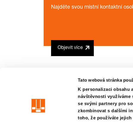
Najděte svou místní kontaktní oso
Objevit více
Tato webová stránka použ
K personalizaci obsahu a
návštěvnosti využíváme s
precision is our standard
se svými partnery pro so
zkombinovat s dalšími inf
Otisk
TERMÍNY
Soukromí
odpovednost
Systém pro oz
toho, že používáte jejich