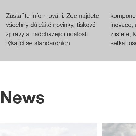
Zůstaňte informováni: Zde najdete
komponent FIBRO. Objevte
všechny důležité novinky, tiskové
inovace, aktualizace společnosti a
zprávy a nadcházející události
zjistěte, kde se s námi můžete
týkající se standardních
setkat o
News