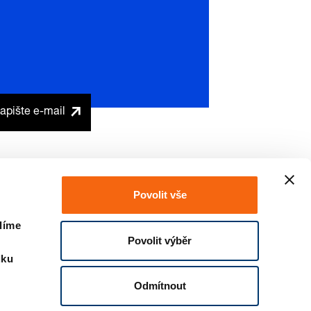
apište e-mail
Povolit vše
líme
Povolit výběr
dku
Odmítnout