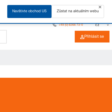
Navštivte obchod US
Zůstat na aktuálním webu
+49 (0) 6266 73-0
CZ
Přihlásit se