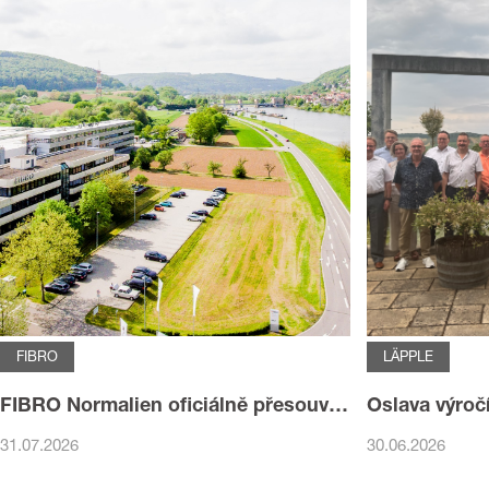
FIBRO
LÄPPLE
FIBRO Normalien oficiálně přesouvá své sídlo do Haßmersheimu
31.07.2026
30.06.2026