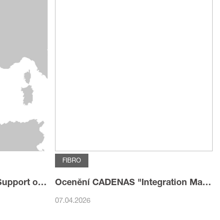
FIBRO
FIBRO Takes Over Direct Support of the Portuguese Market
Ocenění CADENAS "Integration Master": FIBRO stanovuje standardy v oblasti integrace dat
07.04.2026