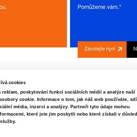
bu.
Pomůžeme vám."
Zavolejte nyní
N
ívá cookies
 reklam, poskytování funkcí sociálních médií a analýze naší
oubory cookie. Informace o tom, jak náš web používáte, sdí
ciální média, inzerci a analýzy. Partneři tyto údaje mohou
ormacemi, které jste jim poskytli nebo které získali v důsle
namovatele
Certifikace
Nákup
Kontaktujte
 služby.