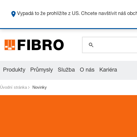
global.search.pla
Vypadá to že prohlížíte z US. Chcete navštívit náš ob
global.search.pla
global.search.pla
Produkty
Průmysly
Služba
O nás
Kariéra
Úvodní stránka
Novinky