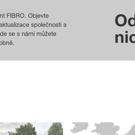
Od
ni
sobně.