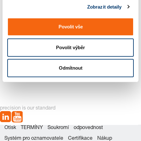
Zobrazit detaily
u
Povolit vše
Povolit výběr
Odmítnout
2484.13.00750 Sadu
2484.13.00750. Plynové
náhradních dílů
pružiny LCF, tlumené
precision is our standard
Otisk
TERMÍNY
Soukromí
odpovednost
Systém pro oznamovatele
Certifikace
Nákup