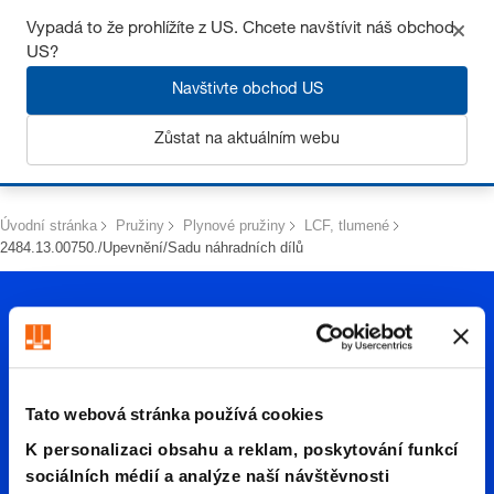
Získejte až 7% slevu – klikněte zde pro více
informací
Vypadá to že prohlížíte z US. Chcete navštívit náš obchod
US?
Navštivte obchod US
Zůstat na aktuálním webu
Přihlásit se
Úvodní stránka
Pružiny
Plynové pružiny
LCF, tlumené
2484.13.00750./Upevnění/Sadu náhradních dílů
Tato webová stránka používá cookies
2484.13.
K personalizaci obsahu a reklam, poskytování funkcí
sociálních médií a analýze naší návštěvnosti