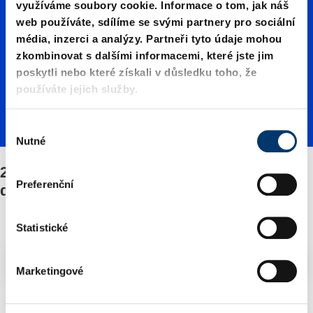
využíváme soubory cookie. Informace o tom, jak náš
00750./
web používáte, sdílíme se svými partnery pro sociální
média, inzerci a analýzy. Partneři tyto údaje mohou
zkombinovat s dalšími informacemi, které jste jim
Upevně
poskytli nebo které získali v důsledku toho, že
používáte jejich služby.
ní/Sadu
V
Nutné
ý
b
2484.13.00750./Upevnění/Sadu náhradních
náhradn
ě
Preferenční
dílů
r
s
ích dílů
o
Statistické
u
Filtry/třídění
h
Marketingové
l
a
2 Zboží nalezeno
s