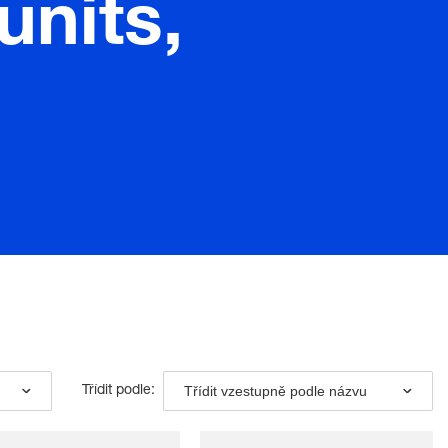
units,
Třídit vzestupně podle názvu
Třídit podle: