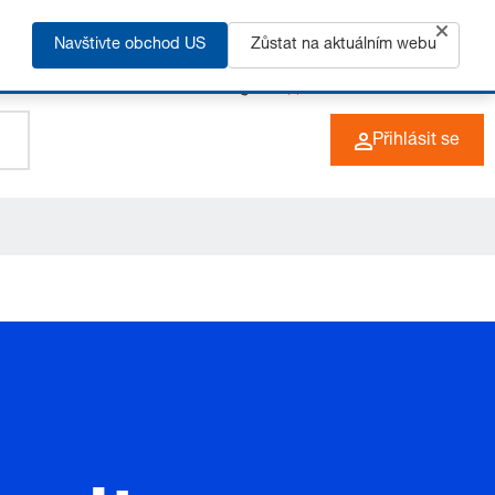
Navštivte obchod US
Zůstat na aktuálním webu
+49 (0) 6266 73-0
CZ
Přihlásit se