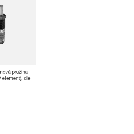
ynová pružina
ý element), dle