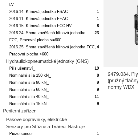
LV
2016.14. Klínová jednotka FSAC
1
2016.11. Klínová jednotka FEAC
1
2016.15. Klínová jednotka FCC-HV
8
2016.24. Shora zavěšená klínová jednotka
23
FCC, Pracovní plocha <=600
2016.25. Shora zavěšená klínová jednotka FCC,
4
Pracovní plocha >600
Hydraulickopneumatické jednotky (GNS)
Příslušenství_
19
2479.034. Pl
Nominální síla 150 kN_
8
(pružný tlačn
Nominální síla 90 kN_
9
normy WDX
Nominální síla 60 kN_
9
Nominální síla 40 kN_
11
Nominální síla 15 kN_
9
Periferní zařízení
Pásové dopravníky, elektrické
Senzory pro Střižné a Tvářecí Nástroje
Piezo sensor
1