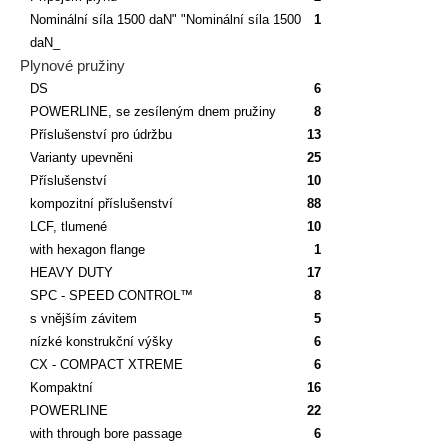
Nominální síla 1500 daN" "Nominální síla 1500
1
daN_
Plynové pružiny
DS
6
POWERLINE, se zesíleným dnem pružiny
8
Příslušenství pro údržbu
13
Varianty upevněni
25
Příslušenství
10
kompozitní příslušenství
88
LCF, tlumené
10
with hexagon flange
1
HEAVY DUTY
17
SPC - SPEED CONTROL™
8
s vnějším závitem
5
nízké konstrukční výšky
6
CX - COMPACT XTREME
6
Kompaktní
16
POWERLINE
22
with through bore passage
6