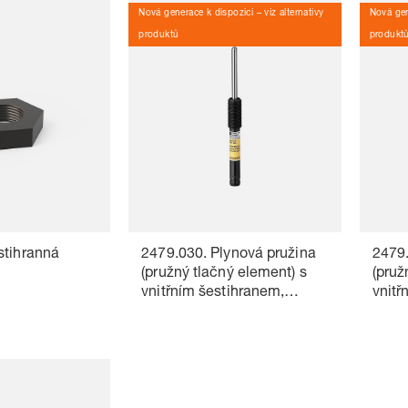
Nová generace k dispozici – viz alternativy
Nová gen
produktů
produkt
stihranná
2479.030. Plynová pružina
2479.
(pružný tlačný element) s
(pruž
vnitřním šestihranem,
vnitř
VDI 3004
VDI 