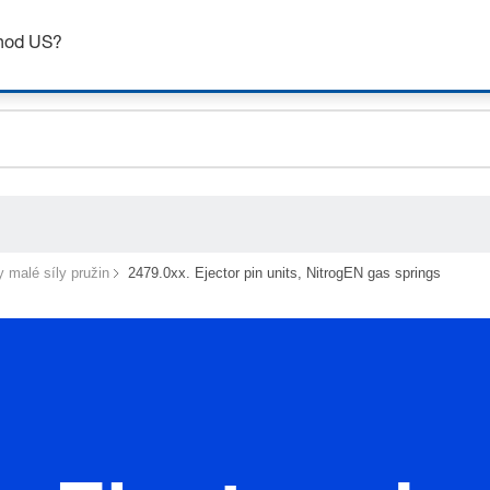
ceholder.sku
Získejte až 7% slevu – klikněte zde pro více
informací
ceholder.name
chod US?
ceholder.category
 malé síly pružin
2479.0xx. Ejector pin units, NitrogEN gas springs