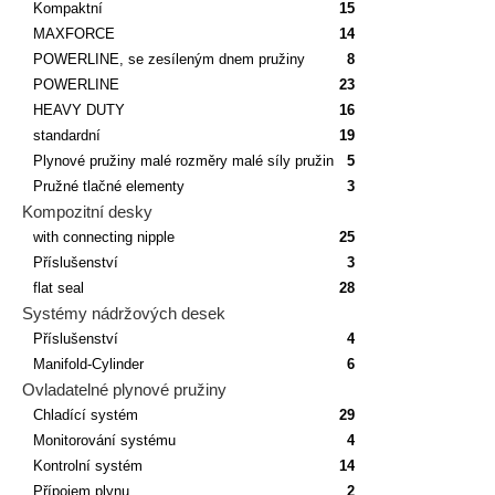
Kompaktní
15
MAXFORCE
14
POWERLINE, se zesíleným dnem pružiny
8
POWERLINE
23
HEAVY DUTY
16
standardní
19
Plynové pružiny malé rozměry malé síly pružin
5
Pružné tlačné elementy
3
Kompozitní desky
with connecting nipple
25
Příslušenství
3
flat seal
28
Systémy nádržových desek
Příslušenství
4
Manifold-Cylinder
6
Ovladatelné plynové pružiny
Chladící systém
29
Monitorování systému
4
Kontrolní systém
14
Přípojem plynu
2