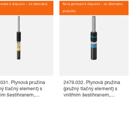
erace k dispozici – viz alternativy
Nová generace k dispozici – viz alternativy
ů
produktů
031. Plynová pružina
2479.032. Plynová pružina
ný tlačný element) s
(pružný tlačný element) s
ním šestihranem,
vnitřním šestihranem,
3004
VDI 3004