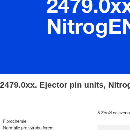
2479.0xx
NitrogE
2479.0xx. Ejector pin units, Nitr
5 Zboží nalezeno
Fibrochemie
Normálie pro výrobu forem