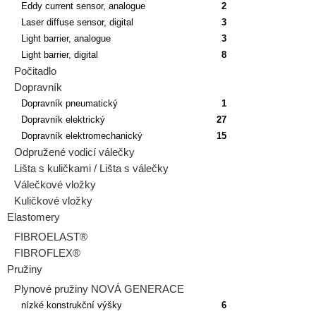
Eddy current sensor, analogue
2
Laser diffuse sensor, digital
3
Light barrier, analogue
3
Light barrier, digital
8
Počitadlo
Dopravník
Dopravník pneumatický
1
Dopravník elektrický
27
Dopravník elektromechanický
15
Odpružené vodicí válečky
Lišta s kuličkami / Lišta s válečky
Válečkové vložky
Kuličkové vložky
Elastomery
FIBROELAST®
FIBROFLEX®
Pružiny
Plynové pružiny NOVÁ GENERACE
nízké konstrukční výšky
6