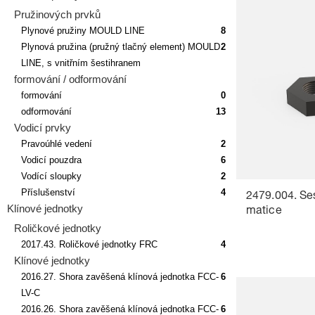
Pružinových prvků
Plynové pružiny MOULD LINE
8
Plynová pružina (pružný tlačný element) MOULD
2
LINE, s vnitřním šestihranem
formování / odformování
formování
0
odformování
13
Vodicí prvky
Pravoúhlé vedení
2
Vodicí pouzdra
6
Vodící sloupky
2
Příslušenství
4
2479.004. Še
Klínové jednotky
matice
Roličkové jednotky
2017.43. Roličkové jednotky FRC
4
Klínové jednotky
2016.27. Shora zavěšená klínová jednotka FCC-
6
LV-C
2016.26. Shora zavěšená klínová jednotka FCC-
6