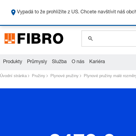
global.search.pla
global.search.pla
Vypadá to že prohlížíte z US. Chcete navštívit náš ob
global.search.pla
Produkty
Průmysly
Služba
O nás
Kariéra
Úvodní stránka
Pružiny
Plynové pružiny
Plynové pružiny malé rozměry