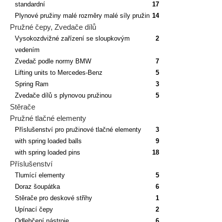
standardní
17
Plynové pružiny malé rozměry malé síly pružin
14
Pružné čepy, Zvedače dílů
Vysokozdvižné zařízení se sloupkovým
2
vedením
Zvedač podle normy BMW
7
Lifting units to Mercedes-Benz
5
Spring Ram
3
Zvedače dílů s plynovou pružinou
5
Stěrače
Pružné tlačné elementy
Příslušenství pro pružinové tlačné elementy
3
with spring loaded balls
9
with spring loaded pins
18
Příslušenství
Tlumící elementy
5
Doraz šoupátka
6
Stěrače pro deskové střihy
1
Upínací čepy
2
Odlehčení nástroje
6