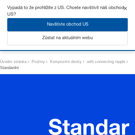
Získejte až 7% slevu – klikněte zde pro více
informací
Vypadá to že prohlížíte z US. Chcete navštívit náš obchod
US?
Navštivte obchod US
Zůstat na aktuálním webu
Přihlásit se
Úvodní stránka
Pružiny
Kompozitní desky
with connecting nipple
Standardní
Standar