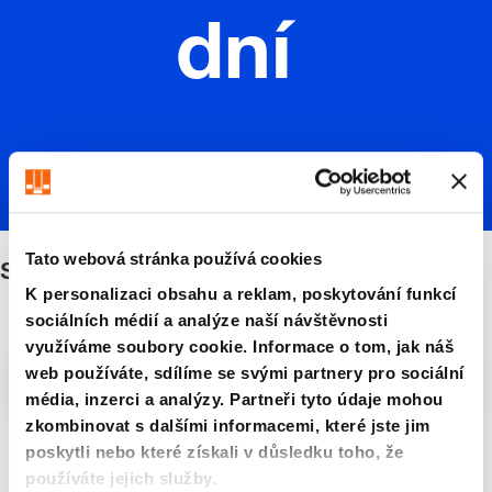
dní
Tato webová stránka používá cookies
Standardní
K personalizaci obsahu a reklam, poskytování funkcí
sociálních médií a analýze naší návštěvnosti
využíváme soubory cookie. Informace o tom, jak náš
web používáte, sdílíme se svými partnery pro sociální
Filtry/třídění
média, inzerci a analýzy. Partneři tyto údaje mohou
zkombinovat s dalšími informacemi, které jste jim
poskytli nebo které získali v důsledku toho, že
5 Zboží nalezeno
používáte jejich služby.