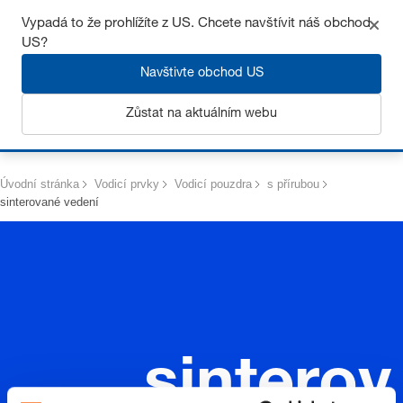
Získejte až 7% slevu – klikněte zde pro více
informací
Vypadá to že prohlížíte z US. Chcete navštívit náš obchod
US?
Navštivte obchod US
Zůstat na aktuálním webu
Přihlásit se
Úvodní stránka
Vodicí prvky
Vodicí pouzdra
s přírubou
sinterované vedení
sinterov