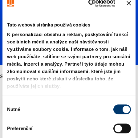
ané
Tato webová stránka používá cookies
vedení
K personalizaci obsahu a reklam, poskytování funkcí
sociálních médií a analýze naší návštěvnosti
využíváme soubory cookie. Informace o tom, jak náš
web používáte, sdílíme se svými partnery pro sociální
média, inzerci a analýzy. Partneři tyto údaje mohou
zkombinovat s dalšími informacemi, které jste jim
sinterované vedení
poskytli nebo které získali v důsledku toho, že
používáte jejich služby.
V
Filtry/třídění
Nutné
ý
b
ě
3 Zboží nalezeno
Preferenční
r