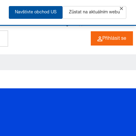
Navštivte obchod US
Zůstat na aktuálním webu
+49 (0) 6266 73-0
CZ
Přihlásit se