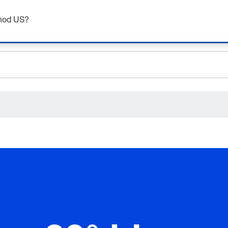
Získejte až 7% slevu – klikněte zde pro více
informací
chod US?
ceholder.sku
ceholder.name
ceholder.category