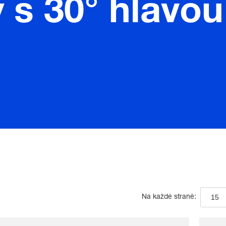
y s 30° hlavou
15
Na každé straně: