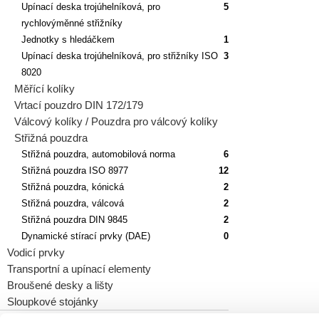
Upínací deska trojúhelníková, pro
5
rychlovýměnné střižníky
Jednotky s hledáčkem
1
Upínací deska trojúhelníková, pro střižníky ISO
3
8020
Měřící kolíky
Vrtací pouzdro DIN 172/179
Válcový kolíky / Pouzdra pro válcový kolíky
Střižná pouzdra
Střižná pouzdra, automobilová norma
6
Střižná pouzdra ISO 8977
12
Střižná pouzdra, kónická
2
Střižná pouzdra, válcová
2
Střižná pouzdra DIN 9845
2
Dynamické stírací prvky (DAE)
0
Vodicí prvky
Transportní a upínací elementy
Broušené desky a lišty
Sloupkové stojánky