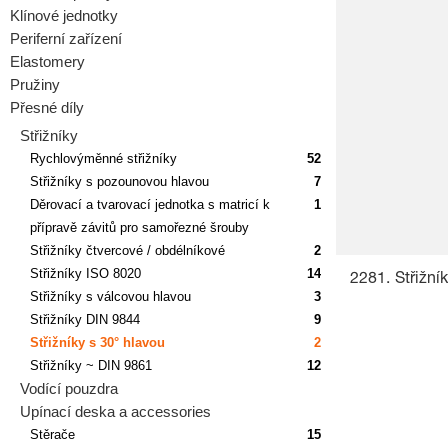
Klínové jednotky
Periferní zařízení
Elastomery
Pružiny
Přesné díly
Střižníky
Rychlovýměnné střižníky
52
Střižníky s pozounovou hlavou
7
Děrovací a tvarovací jednotka s matricí k
1
přípravě závitů pro samořezné šrouby
Střižníky čtvercové / obdélníkové
2
Střižníky ISO 8020
14
2281. Střižník
Střižníky s válcovou hlavou
3
Střižníky DIN 9844
9
Střižníky s 30° hlavou
2
Střižníky ~ DIN 9861
12
Vodící pouzdra
Upínací deska a accessories
Stěrače
15