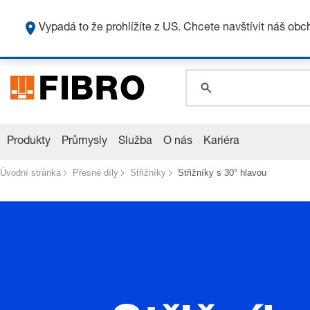
Vypadá to že prohlížíte z US. Chcete navštívit náš ob
global.search.pla
global.search.pla
global.search.pla
Produkty
Průmysly
Služba
O nás
Kariéra
Úvodní stránka
Přesné díly
Střižníky
Střižníky s 30° hlavou