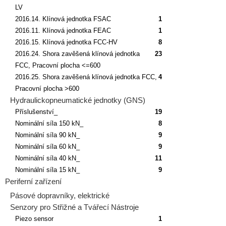
LV
2016.14. Klínová jednotka FSAC
1
2016.11. Klínová jednotka FEAC
1
2016.15. Klínová jednotka FCC-HV
8
2016.24. Shora zavěšená klínová jednotka
23
FCC, Pracovní plocha <=600
2016.25. Shora zavěšená klínová jednotka FCC,
4
Pracovní plocha >600
Hydraulickopneumatické jednotky (GNS)
Příslušenství_
19
Nominální síla 150 kN_
8
Nominální síla 90 kN_
9
Nominální síla 60 kN_
9
Nominální síla 40 kN_
11
Nominální síla 15 kN_
9
Periferní zařízení
Pásové dopravníky, elektrické
Senzory pro Střižné a Tvářecí Nástroje
Piezo sensor
1