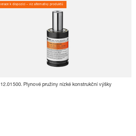
erace k dispozici – viz alternativy produktů
12.01500. Plynové pružiny nízké konstrukční výšky