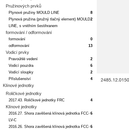
Pružinových prvků
Plynové pružiny MOULD LINE
8
Plynová pružina (pružný tlačný element) MOULD
2
LINE, s vnitřním šestihranem
formování / odformování
formování
0
odformování
13
Vodicí prvky
Pravoúhlé vedení
2
Vodicí pouzdra
6
Vodící sloupky
2
Příslušenství
4
2485.12.0150
Klínové jednotky
Roličkové jednotky
2017.43. Roličkové jednotky FRC
4
Klínové jednotky
2016.27. Shora zavěšená klínová jednotka FCC-
6
LV-C
2016.26. Shora zavěšená klínová jednotka FCC-
6