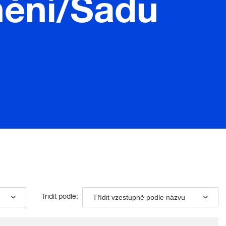
nění/Sadu
Třídit vzestupně podle názvu
Třídit podle: