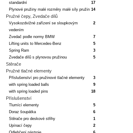
standardní
17
Plynové pružiny malé rozměry malé síly pružin
14
Pružné čepy, Zvedače dílů
Vysokozdvižné zařízení se sloupkovým
2
vedením
Zvedač podle normy BMW
7
Lifting units to Mercedes-Benz
5
Spring Ram
3
Zvedače dílů s plynovou pružinou
5
Stěrače
Pružné tlačné elementy
Příslušenství pro pružinové tlačné elementy
3
with spring loaded balls
9
with spring loaded pins
18
Příslušenství
Tlumící elementy
5
Doraz šoupátka
6
Stěrače pro deskové střihy
1
Upínací čepy
2
Odlehčení nástroje
6