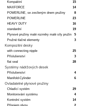
Kompaktní
15
MAXFORCE
14
POWERLINE, se zesíleným dnem pružiny
8
POWERLINE
23
HEAVY DUTY
16
standardní
19
Plynové pružiny malé rozměry malé síly pružin
5
Pružné tlačné elementy
3
Kompozitní desky
with connecting nipple
25
Příslušenství
3
flat seal
28
Systémy nádržových desek
Příslušenství
4
Manifold-Cylinder
6
Ovladatelné plynové pružiny
Chladící systém
29
Monitorování systému
4
Kontrolní systém
14
Přípojem plynu
2