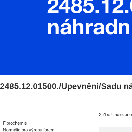
2485.12
náhradní
2485.12.01500./Upevnění/Sadu ná
2 Zboží nalezeno
Fibrochemie
Normálie pro výrobu forem