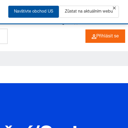
Navštivte obchod US
Zůstat na aktuálním webu
+49 (0) 6266 73-0
CZ
Přihlásit se