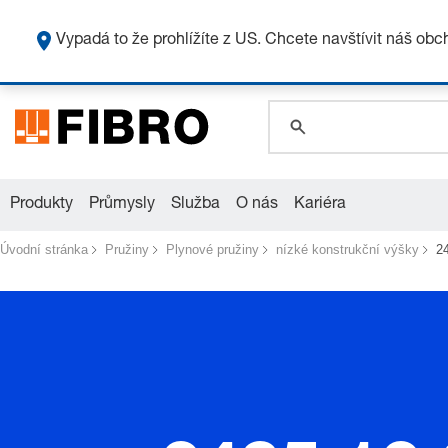
Vypadá to že prohlížíte z US. Chcete navštívit náš ob
global.search.pla
global.search.pla
global.search.pla
Produkty
Průmysly
Služba
O nás
Kariéra
Úvodní stránka
Pružiny
Plynové pružiny
nízké konstrukční výšky
2