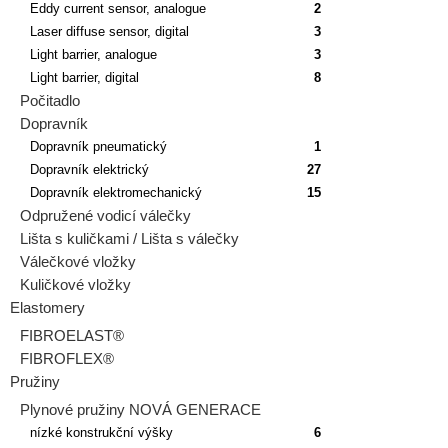
Eddy current sensor, analogue
2
Laser diffuse sensor, digital
3
Light barrier, analogue
3
Light barrier, digital
8
Počitadlo
Dopravník
Dopravník pneumatický
1
Dopravník elektrický
27
Dopravník elektromechanický
15
Odpružené vodicí válečky
Lišta s kuličkami / Lišta s válečky
Válečkové vložky
Kuličkové vložky
Elastomery
FIBROELAST®
FIBROFLEX®
Pružiny
Plynové pružiny NOVÁ GENERACE
nízké konstrukční výšky
6