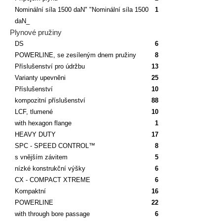
Nominální síla 1500 daN" "Nominální síla 1500
1
daN_
Plynové pružiny
DS
6
POWERLINE, se zesíleným dnem pružiny
8
Příslušenství pro údržbu
13
Varianty upevněni
25
Příslušenství
10
kompozitní příslušenství
88
LCF, tlumené
10
with hexagon flange
1
HEAVY DUTY
17
SPC - SPEED CONTROL™
8
s vnějším závitem
5
nízké konstrukční výšky
6
CX - COMPACT XTREME
6
Kompaktní
16
POWERLINE
22
with through bore passage
6