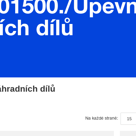
.01500./Upev
ch dílů
hradních dílů
15
Na každé straně: