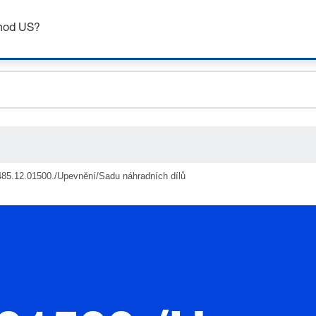
Získejte až 7% slevu – klikněte zde pro více
informací
chod US?
ceholder.sku
ceholder.name
ceholder.category
485.12.01500./Upevnění/Sadu náhradních dílů