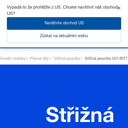
Získejte až 7% slevu – klikněte zde pro více
informací
Vypadá to že prohlížíte z US. Chcete navštívit náš obchod
US?
Navštivte obchod US
Zůstat na aktuálním webu
Přihlásit se
Úvodní stránka
Přesné díly
Střižná pouzdra
Střižná pouzdra ISO 8977
Střižná