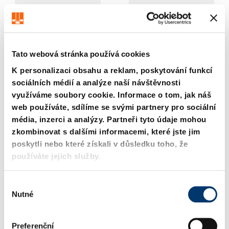
Tato webová stránka používá cookies
K personalizaci obsahu a reklam, poskytování funkcí
sociálních médií a analýze naší návštěvnosti
2606. Střižná pouzdro
2607. Střižná pouzdro s
využíváme soubory cookie. Informace o tom, jak náš
bez osazení, polotovar,
osazením, polotovar,
web používáte, sdílíme se svými partnery pro sociální
ISO 8977
ISO 8977
média, inzerci a analýzy. Partneři tyto údaje mohou
zkombinovat s dalšími informacemi, které jste jim
poskytli nebo které získali v důsledku toho, že
používáte jejich služby.
V
Nutné
ý
b
ě
Preferenční