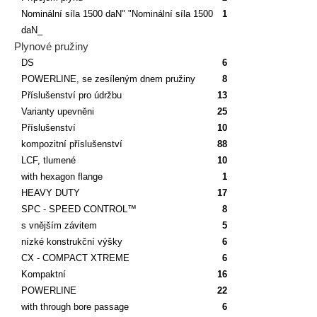
Nominální síla 1500 daN" "Nominální síla 1500
1
daN_
Plynové pružiny
DS
6
POWERLINE, se zesíleným dnem pružiny
8
Příslušenství pro údržbu
13
Varianty upevněni
25
Příslušenství
10
kompozitní příslušenství
88
LCF, tlumené
10
with hexagon flange
1
HEAVY DUTY
17
SPC - SPEED CONTROL™
8
s vnějším závitem
5
nízké konstrukční výšky
6
CX - COMPACT XTREME
6
Kompaktní
16
POWERLINE
22
with through bore passage
6