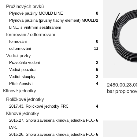
Pružinových prvků
Plynové pružiny MOULD LINE
8
Plynová pružina (pružný tlačný element) MOULD
2
LINE, s vnitřním šestihranem
formování / odformování
formování
0
odformování
13
Vodicí prvky
Pravoúhlé vedení
2
Vodicí pouzdra
6
Vodící sloupky
2
Příslušenství
4
2480.00.23.0
Klínové jednotky
bar propicho
Roličkové jednotky
2017.43. Roličkové jednotky FRC
4
Klínové jednotky
2016.27. Shora zavěšená klínová jednotka FCC-
6
LV-C
2016.26. Shora zavěšená klínová jednotka FCC-
6