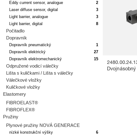
Eddy current sensor, analogue
2
Laser diffuse sensor, digital
3
Light barrier, analogue
3
Light barrier, digital
8
Počitadlo
Dopravník
Dopravník pneumatický
1
Dopravník elektrický
27
Dopravník elektromechanický
15
2480.00.24.1
Odpružené vodicí válečky
Dvojnásobný 
Lišta s kuličkami / Lišta s válečky
Válečkové vložky
Kuličkové vložky
Elastomery
FIBROELAST®
FIBROFLEX®
Pružiny
Plynové pružiny NOVÁ GENERACE
nízké konstrukční výšky
6