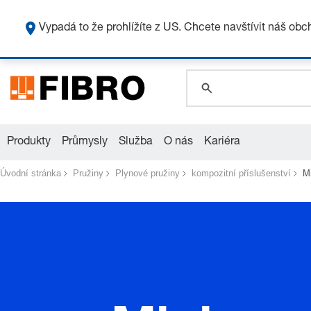
Vypadá to že prohlížíte z US. Chcete navštívit náš ob
global.search.pla
global.search.pla
global.search.pla
Produkty
Průmysly
Služba
O nás
Kariéra
Úvodní stránka
Pružiny
Plynové pružiny
kompozitní příslušenství
M