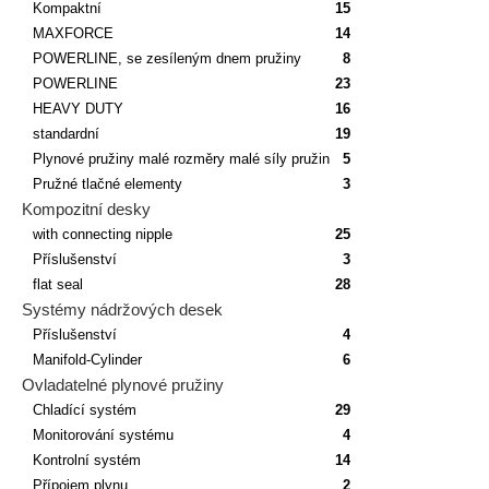
Kompaktní
15
MAXFORCE
14
POWERLINE, se zesíleným dnem pružiny
8
POWERLINE
23
HEAVY DUTY
16
standardní
19
Plynové pružiny malé rozměry malé síly pružin
5
Pružné tlačné elementy
3
Kompozitní desky
with connecting nipple
25
Příslušenství
3
flat seal
28
Systémy nádržových desek
Příslušenství
4
Manifold-Cylinder
6
Ovladatelné plynové pružiny
Chladící systém
29
Monitorování systému
4
Kontrolní systém
14
Přípojem plynu
2