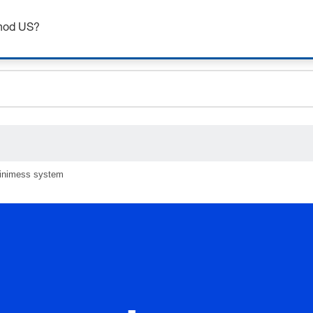
Získejte až 7% slevu – klikněte zde pro více
informací
chod US?
ceholder.sku
ceholder.name
ceholder.category
inimess system