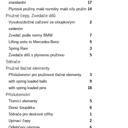
standardní
17
Plynové pružiny malé rozměry malé síly pružin
14
Pružné čepy, Zvedače dílů
Vysokozdvižné zařízení se sloupkovým
2
vedením
Zvedač podle normy BMW
7
Lifting units to Mercedes-Benz
5
Spring Ram
3
Zvedače dílů s plynovou pružinou
5
Stěrače
Pružné tlačné elementy
Příslušenství pro pružinové tlačné elementy
3
with spring loaded balls
9
with spring loaded pins
18
Příslušenství
Tlumící elementy
5
Doraz šoupátka
6
Stěrače pro deskové střihy
1
Upínací čepy
2
Odlehčení nástroje
6