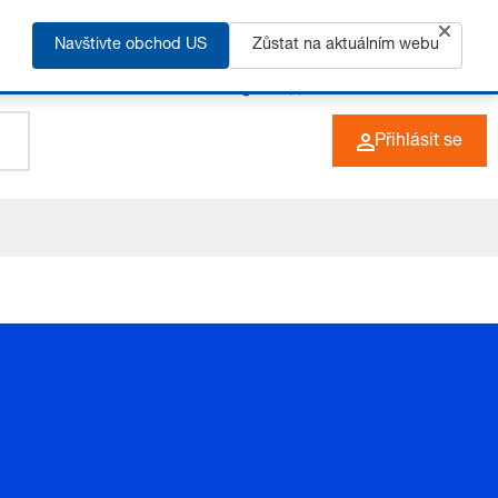
Navštivte obchod US
Zůstat na aktuálním webu
+49 (0) 6266 73-0
CZ
Přihlásit se