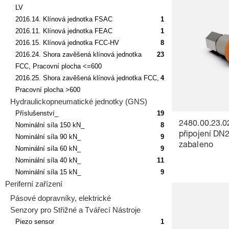
LV
2016.14. Klínová jednotka FSAC
1
2016.11. Klínová jednotka FEAC
1
2016.15. Klínová jednotka FCC-HV
8
2016.24. Shora zavěšená klínová jednotka
23
FCC, Pracovní plocha <=600
2016.25. Shora zavěšená klínová jednotka FCC,
4
Pracovní plocha >600
Hydraulickopneumatické jednotky (GNS)
Příslušenství_
19
2480.00.23.02
Nominální síla 150 kN_
8
připojení DN2
Nominální síla 90 kN_
9
zabaleno
Nominální síla 60 kN_
9
Nominální síla 40 kN_
11
Nominální síla 15 kN_
9
Periferní zařízení
Pásové dopravníky, elektrické
Senzory pro Střižné a Tvářecí Nástroje
Piezo sensor
1