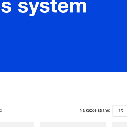
s system
no
15
Na každé straně: