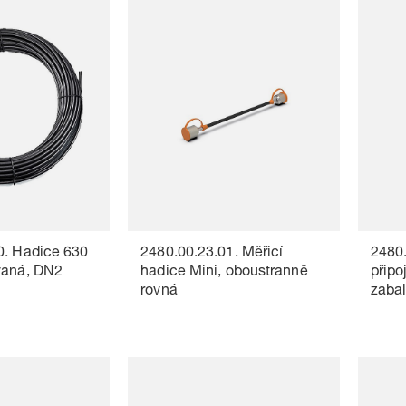
0. Hadice 630
2480.00.23.01. Měřicí
2480.
vaná, DN2
hadice Mini, oboustranně
připo
rovná
zaba