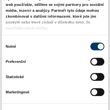
web používáte, sdílíme se svými partnery pro sociální
média, inzerci a analýzy. Partneři tyto údaje mohou
zkombinovat s dalšími informacemi, které jste jim
poskytli nebo které získali v důsledku toho, že
používáte jejich služby.
V
Nutné
ý
b
ě
Preferenční
r
s
o
Statistické
u
h
Marketingové
l
a
s