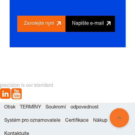
Zavolejte nyní
Napište e-mail
precision is our standard
Otisk
TERMÍNY
Soukromí
odpovednost
Systém pro oznamovatele
Certifikace
Nákup
Kontaktujte