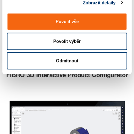
Zobrazit detaily
u
Povolit vše
Povolit výběr
Odmítnout
FIBRO 3D Interactive Product Configurator