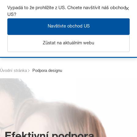
Získejte až 7% slevu – klikněte zde pro více
informací
Vypadá to že prohlížíte z US. Chcete navštívit náš obchod
US?
Navštivte obchod US
Zůstat na aktuálním webu
Přihlásit se
Úvodní stránka
Podpora designu