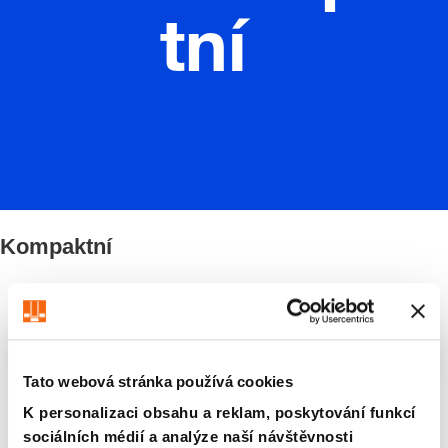
tní
Kompaktní
Filtry/třídění
Tato webová stránka používá cookies
8 Zboží nalezeno
K personalizaci obsahu a reklam, poskytování funkcí
sociálních médií a analýze naší návštěvnosti