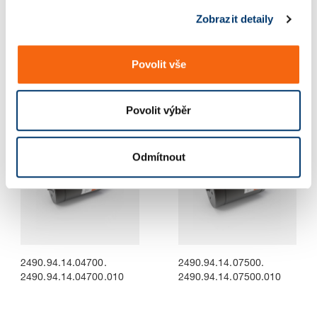
s
Zobrazit detaily
u
2490.94.14.01800.
2490.94.14.03000.
2490.94.14.01800.006
2490.94.14.03000.010
Povolit vše
Povolit výběr
Odmítnout
2490.94.14.04700.
2490.94.14.07500.
2490.94.14.04700.010
2490.94.14.07500.010