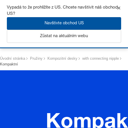
Získejte až 7% slevu – klikněte zde pro více
informací
Vypadá to že prohlížíte z US. Chcete navštívit náš obchod
US?
Navštivte obchod US
Zůstat na aktuálním webu
Přihlásit se
Úvodní stránka
Pružiny
Kompozitní desky
with connecting nipple
Kompaktní
Kompak