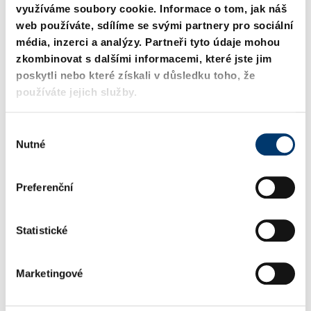
využíváme soubory cookie. Informace o tom, jak náš
web používáte, sdílíme se svými partnery pro sociální
média, inzerci a analýzy. Partneři tyto údaje mohou
zkombinovat s dalšími informacemi, které jste jim
poskytli nebo které získali v důsledku toho, že
používáte jejich služby.
V
2490.94.14.00750.
2490.94.14.01000.
Nutné
ý
2490.94.14.00750.006
2490.94.14.01000.006
b
ě
Preferenční
r
s
o
Statistické
u
h
Marketingové
l
a