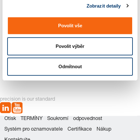
Zobrazit detaily
u
Povolit vše
Povolit výběr
2963.84. Kluzný díl,
2963.85. Prizmatické
Odmítnout
Bronzové s grafitovými
vedení, ocel, VDI 3357
tělísky, VDI 3357
precision is our standard
Otisk
TERMÍNY
Soukromí
odpovednost
Systém pro oznamovatele
Certifikace
Nákup