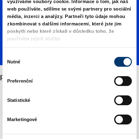
využíváme soubory cookie. Informace o tom, jak náš
web používáte, sdílíme se svými partnery pro sociální
VDI
média, inzerci a analýzy. Partneři tyto údaje mohou
zkombinovat s dalšími informacemi, které jste jim
poskytli nebo které získali v důsledku toho, že
3357
používáte jejich služby.
V
Nutné
ý
b
podle VDI 3357
ě
Preferenční
r
s
o
Statistické
Filtry/třídění
u
h
Marketingové
l
2 Zboží nalezeno
a
s