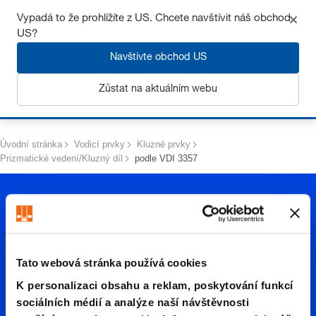
Získejte až 7% slevu – klikněte zde pro více
informací
Vypadá to že prohlížíte z US. Chcete navštívit náš obchod
US?
Navštivte obchod US
Zůstat na aktuálním webu
Přihlásit se
Úvodní stránka
Vodicí prvky
Kluzné prvky
Prizmatické vedení/Kluzný díl
podle VDI 3357
Tato webová stránka používá cookies
K personalizaci obsahu a reklam, poskytování funkcí
podle
sociálních médií a analýze naší návštěvnosti