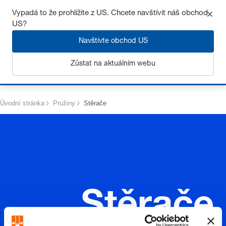
Získejte až 7% slevu – klikněte zde pro více
informací
Vypadá to že prohlížíte z US. Chcete navštívit náš obchod
US?
Navštivte obchod US
Zůstat na aktuálním webu
Přihlásit se
Úvodní stránka
Pružiny
Stěrače
Stěrače