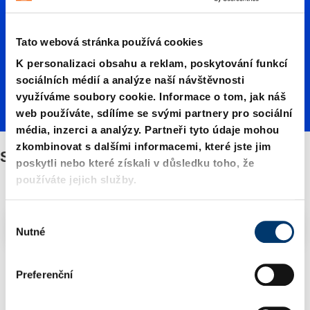
Tato webová stránka používá cookies
K personalizaci obsahu a reklam, poskytování funkcí
sociálních médií a analýze naší návštěvnosti
využíváme soubory cookie. Informace o tom, jak náš
web používáte, sdílíme se svými partnery pro sociální
média, inzerci a analýzy. Partneři tyto údaje mohou
zkombinovat s dalšími informacemi, které jste jim
Stěrače
poskytli nebo které získali v důsledku toho, že
používáte jejich služby.
V
Filtry/třídění
Nutné
ý
b
ě
3 Zboží nalezeno
Preferenční
r
s