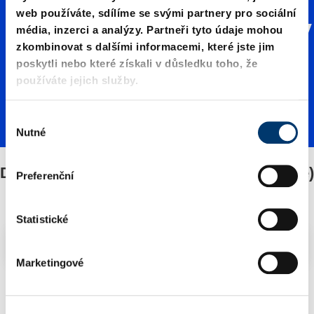
web používáte, sdílíme se svými partnery pro sociální
ní desky
média, inzerci a analýzy. Partneři tyto údaje mohou
zkombinovat s dalšími informacemi, které jste jim
poskytli nebo které získali v důsledku toho, že
vroubko
používáte jejich služby.
V
vané
Nutné
ý
b
ě
Distanční desky vroubkované (nastavitelné)
(nastavi
Preferenční
r
s
o
Statistické
telné)
u
Filtry/třídění
h
Marketingové
l
a
1 Zboží nalezeno
s