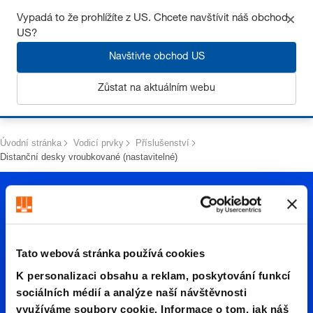
Získejte až 7% slevu – klikněte zde pro více
informací
Vypadá to že prohlížíte z US. Chcete navštívit náš obchod
US?
Navštivte obchod US
Zůstat na aktuálním webu
Přihlásit se
Úvodní stránka
Vodicí prvky
Příslušenství
Distanční desky vroubkované (nastavitelné)
Tato webová stránka používá cookies
K personalizaci obsahu a reklam, poskytování funkcí
Distanč
sociálních médií a analýze naší návštěvnosti
využíváme soubory cookie. Informace o tom, jak náš