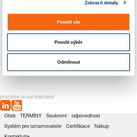
Zobrazit detaily
u
Povolit vše
Povolit výběr
2444.12___2444.13 Distanční deska vroubkované , s
Odmítnout
nastavovací deskou
precision is our standard
Otisk
TERMÍNY
Soukromí
odpovednost
Systém pro oznamovatele
Certifikace
Nákup