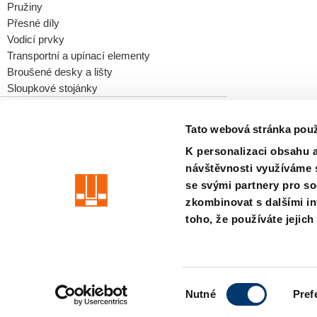
Pružiny
Přesné díly
Vodicí prvky
Transportní a upínací elementy
Broušené desky a lišty
Sloupkové stojánky
Tato webová stránka použ
K personalizaci obsahu a
precision is our standard
návštěvnosti využíváme s
se svými partnery pro so
Otisk
TERMÍNY
Soukromí
odpovednost
Systém pro oz
zkombinovat s dalšími inf
toho, že používáte jejich
Member of the LÄPPLE Group
V
Nutné
Pref
ý