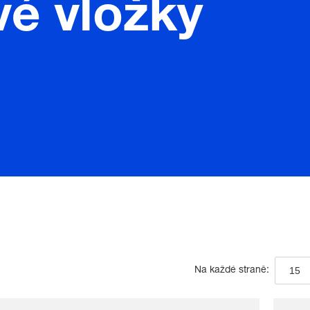
vé vložky
15
Na každé straně: