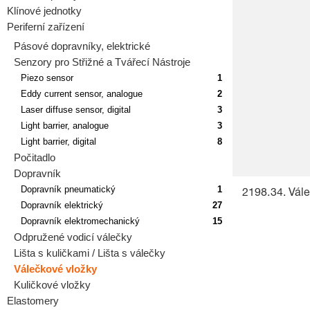
Klínové jednotky
Periferní zařízení
Pásové dopravníky, elektrické
Senzory pro Střižné a Tvářecí Nástroje
Piezo sensor
1
Eddy current sensor, analogue
2
Laser diffuse sensor, digital
3
Light barrier, analogue
3
Light barrier, digital
8
Počitadlo
Dopravník
Dopravník pneumatický
1
2198.34. Vále
Dopravník elektrický
27
Dopravník elektromechanický
15
Odpružené vodicí válečky
Lišta s kuličkami / Lišta s válečky
Válečkové vložky
Kuličkové vložky
Elastomery