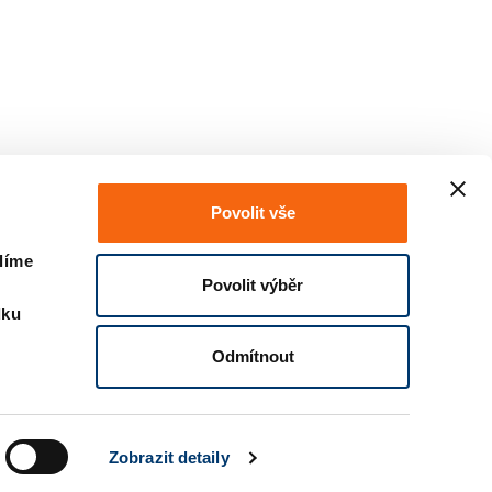
Povolit vše
líme
Povolit výběr
dku
Odmítnout
Zobrazit detaily