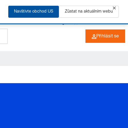
Navštivte obchod US
Zůstat na aktuálním webu
+49 (0) 6266 73-0
CZ
Přihlásit se