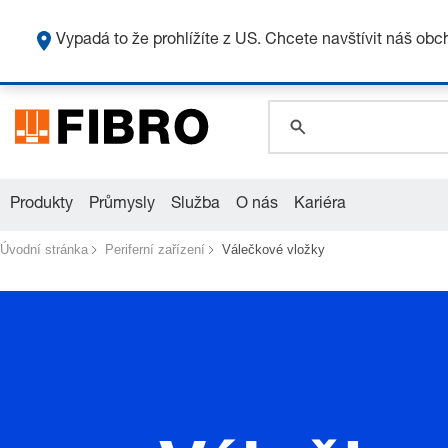
Vypadá to že prohlížíte z US. Chcete navštívit náš ob
global.search.pla
global.search.pla
global.search.pla
Produkty
Průmysly
Služba
O nás
Kariéra
Úvodní stránka
Periferní zařízení
Válečkové vložky