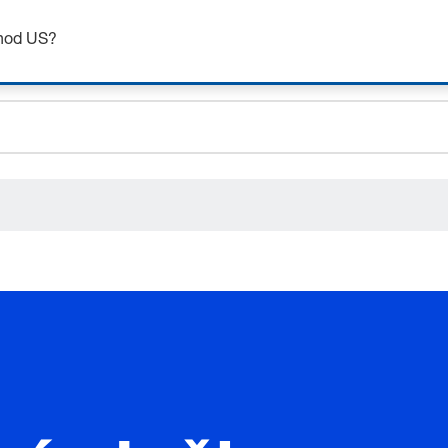
Získejte až 7% slevu – klikněte zde pro více
informací
chod US?
ceholder.sku
ceholder.name
ceholder.category