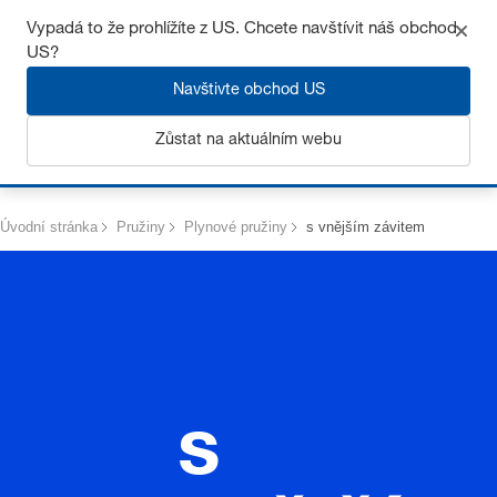
Získejte až 7% slevu – klikněte zde pro více
informací
Vypadá to že prohlížíte z US. Chcete navštívit náš obchod
US?
Navštivte obchod US
Zůstat na aktuálním webu
Přihlásit se
Úvodní stránka
Pružiny
Plynové pružiny
s vnějším závitem
s