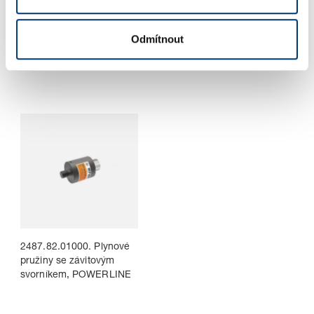
2480.32.00250. Plynové
2480.82.00250. Plynové
Odmítnout
pružiny s vnějším závitem
pružiny se závitovým
svorníkem, malá vestavná
výška
2487.82.01000. Plynové
pružiny se závitovým
svorníkem, POWERLINE