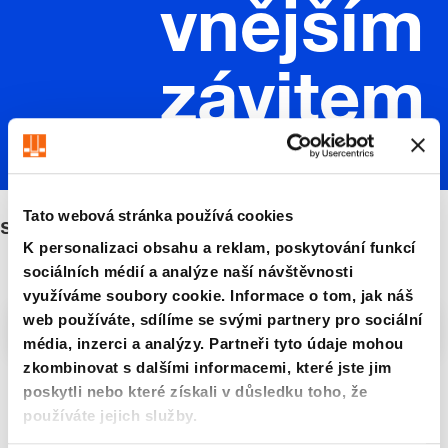
vnějším
závitem
Tato webová stránka používá cookies
s vnějším závitem
K personalizaci obsahu a reklam, poskytování funkcí
sociálních médií a analýze naší návštěvnosti
využíváme soubory cookie. Informace o tom, jak náš
web používáte, sdílíme se svými partnery pro sociální
Filtry/třídění
média, inzerci a analýzy. Partneři tyto údaje mohou
zkombinovat s dalšími informacemi, které jste jim
poskytli nebo které získali v důsledku toho, že
5 Zboží nalezeno
používáte jejich služby.