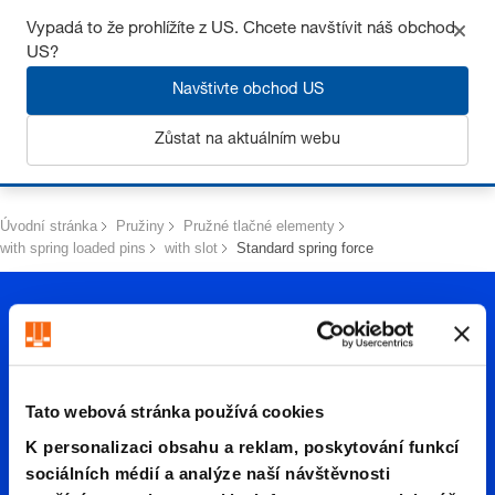
Získejte až 7% slevu – klikněte zde pro více
informací
Vypadá to že prohlížíte z US. Chcete navštívit náš obchod
US?
Navštivte obchod US
Zůstat na aktuálním webu
Přihlásit se
Úvodní stránka
Pružiny
Pružné tlačné elementy
with spring loaded pins
with slot
Standard spring force
Tato webová stránka používá cookies
K personalizaci obsahu a reklam, poskytování funkcí
Standar
sociálních médií a analýze naší návštěvnosti