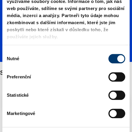
využíváme soubory cookie. Informace o tom, jak náš
web používáte, sdílíme se svými partnery pro sociální
d spring
média, inzerci a analýzy. Partneři tyto údaje mohou
zkombinovat s dalšími informacemi, které jste jim
poskytli nebo které získali v důsledku toho, že
force
používáte jejich služby.
V
Nutné
ý
b
Standard spring force
ě
Preferenční
r
s
o
Statistické
Filtry/třídění
u
h
Marketingové
l
2 Zboží nalezeno
a
s