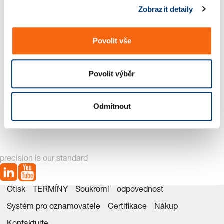
Zobrazit detaily
u
Povolit vše
Povolit výběr
2472.01._21._22._31.
2472.05._35. Pružný
Odmítnout
Pružný element, pružící, s
element, pružící, s
přítlačným kolíkem, s
přítlačným kolíkem, s
drážkou, normální síla
drážkou, normální síla
pružiny
pružiny
precision is our standard
Otisk
TERMÍNY
Soukromí
odpovednost
Systém pro oznamovatele
Certifikace
Nákup