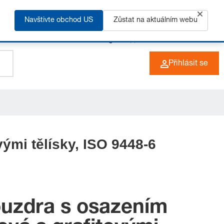
Navštivte obchod US
Zůstat na aktuálním webu
+49 (0) 6266 73-0
CZ
Přihlásit se
ými tělísky, ISO 9448-6
ouzdra s osazením