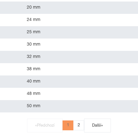
20 mm
24 mm
25 mm
30 mm
32 mm
38 mm
40 mm
48 mm
50 mm
1
2
«
Předchozí
Další
»