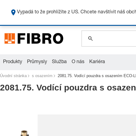
global.search.pla
global.search.pla
Vypadá to že prohlížíte z US. Chcete navštívit náš ob
global.search.pla
Produkty
Průmysly
Služba
O nás
Kariéra
Úvodní stránka
s osazením
2081.75. Vodící pouzdra s osazením ECO-LI
2081.75. Vodící pouzdra s osazen