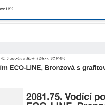
ceholder.sku
Získejte až 7% slevu – klikněte zde pro více
informací
ceholder.name
chod US?
ceholder.category
NE, Bronzová s grafitovými tělísky, ISO 9448-6
ím ECO-LINE, Bronzová s grafitov
2081.75. Vodící p