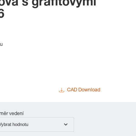
vá s grafitovými
6
bu
CAD Download
měr vedení
Vybrat hodnotu