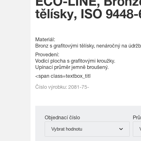
ECO-LINE, Bronzo
tělísky, ISO 9448-
Materiál:
Bronz s grafitovými tělísky, nenáročný na údrž
Provedení:
Vodící plocha s grafitovými kroužky.
Upínací průměr jemně broušený.
<span class=textbox_titl
Číslo výrobku:
2081-75-
Objednací číslo
Prů
Vybrat hodnotu