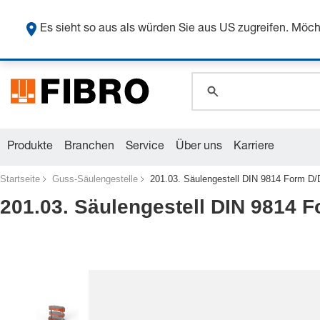
global.search.pla
Sicher
global.search.pla
Es sieht so aus als würden Sie aus US zugreifen. Mö
global.search.pla
Produkte
Branchen
Service
Über uns
Karriere
Startseite
Guss-Säulengestelle
201.03. Säulengestell DIN 9814 Form D
201.03. Säulengestell DIN 9814 