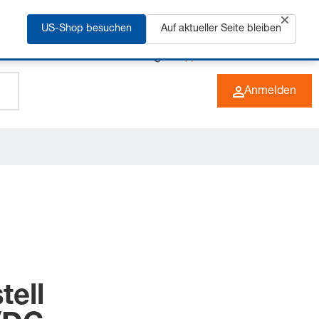
rfahren
US-Shop besuchen
Auf aktueller Seite bleiben
+49 (0) 6266 73-0
DE
Anmelden
tell