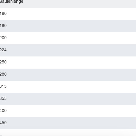
Säulenlänge
160
180
200
224
250
280
315
355
400
450