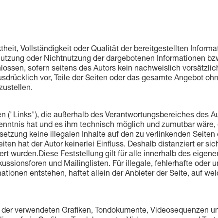
ktheit, Vollständigkeit oder Qualität der bereitgestellten Info
 Nutzung oder Nichtnutzung der dargebotenen Informationen bzw
ossen, sofern seitens des Autors kein nachweislich vorsätzlich
 ausdrücklich vor, Teile der Seiten oder das gesamte Angebot 
zustellen.
ten ("Links"), die außerhalb des Verantwortungsbereiches des A
 Kenntnis hat und es ihm technisch möglich und zumutbar wäre, 
ksetzung keine illegalen Inhalte auf den zu verlinkenden Seiten
ten hat der Autor keinerlei Einfluss. Deshalb distanziert er sic
ert wurden.Diese Feststellung gilt für alle innerhalb des eige
ssionsforen und Mailinglisten. Für illegale, fehlerhafte oder 
ionen entstehen, haftet allein der Anbieter der Seite, auf wel
hte der verwendeten Grafiken, Tondokumente, Videosequenzen und