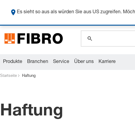
Sicher
Es sieht so aus als würden Sie aus US zugreifen. Mö
global.search.pla
global.search.pla
global.search.pla
Produkte
Branchen
Service
Über uns
Karriere
Startseite
Haftung
Haftung