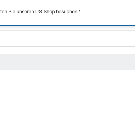
n Sie sich bis zu 7% Rabatt - hier klicken um mehr zu e
chten Sie unseren US-Shop besuchen?
ceholder.sku
ceholder.name
ceholder.category