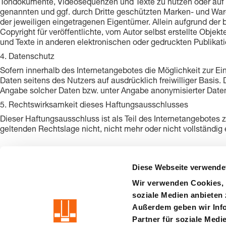
Tondokumente, Videosequenzen und Texte zu nutzen oder auf l
genannten und ggf. durch Dritte geschützten Marken- und Wa
der jeweiligen eingetragenen Eigentümer. Allein aufgrund der 
Copyright für veröffentlichte, vom Autor selbst erstellte Obje
und Texte in anderen elektronischen oder gedruckten Publikat
4. Datenschutz
Sofern innerhalb des Internetangebotes die Möglichkeit zur Ei
Daten seitens des Nutzers auf ausdrücklich freiwilliger Basi
Angabe solcher Daten bzw. unter Angabe anonymisierter Date
5. Rechtswirksamkeit dieses Haftungsausschlusses
Dieser Haftungsausschluss ist als Teil des Internetangebotes 
geltenden Rechtslage nicht, nicht mehr oder nicht vollständig 
Diese Webseite verwende
Wir verwenden Cookies, 
soziale Medien anbieten 
precision is our standard
Außerdem geben wir Info
Partner für soziale Medi
Impressum
AGB
Datenschutz
Haftung
Hinweisgebers