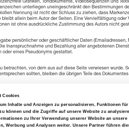
izenzfreie Grafiken, Tondokumente, Videosequenzen und Texte 
renzeichen unterliegen uneingeschränkt den Bestimmungen des
bloßen Nennung ist nicht der Schluss zu ziehen, dass Markenze
kte bleibt allein beim Autor der Seiten. Eine Vervielfältigung
ionen ist ohne ausdrückliche Zustimmung des Autors nicht gest
ngabe persönlicher oder geschäftlicher Daten (Emailadressen, N
s. Die Inanspruchnahme und Bezahlung aller angebotenen Dienst
n oder eines Pseudonyms gestattet.
zu betrachten, von dem aus auf diese Seite verwiesen wurde. S
entsprechen sollten, bleiben die übrigen Teile des Dokumentes i
t Cookies
um Inhalte und Anzeigen zu personalisieren, Funktionen für
zu können und die Zugriffe auf unsere Website zu analysier
rmationen zu Ihrer Verwendung unserer Website an unsere
en, Werbung und Analysen weiter. Unsere Partner führen die
ystem
Zertifizierungen
Einkauf
Kontakt