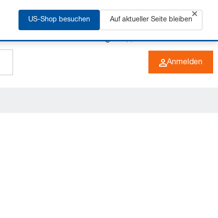
rfahren
US-Shop besuchen
Auf aktueller Seite bleiben
+49 (0) 6266 73-0
DE
Anmelden