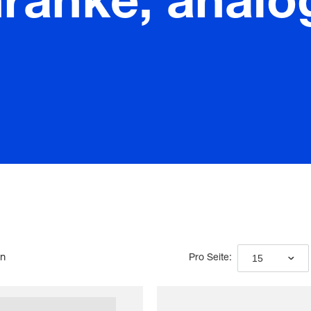
hranke, analo
en
15
Pro Seite: