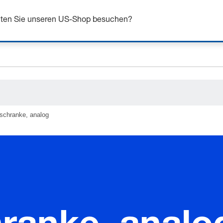
ceholder.name
n Sie sich bis zu 7% Rabatt - hier klicken um mehr zu e
ceholder.category
chten Sie unseren US-Shop besuchen?
tschranke, analog