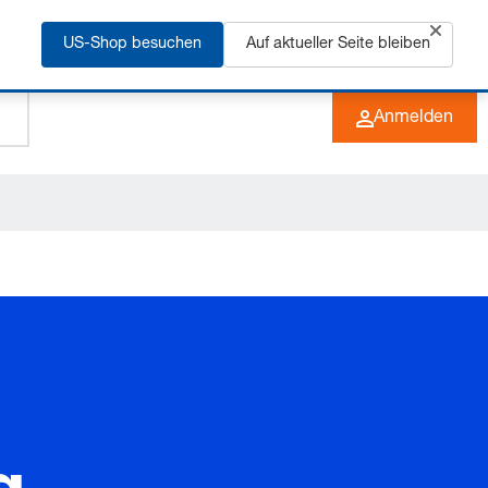
rfahren
US-Shop besuchen
Auf aktueller Seite bleiben
+49 (0) 6266 73-0
DE
Anmelden