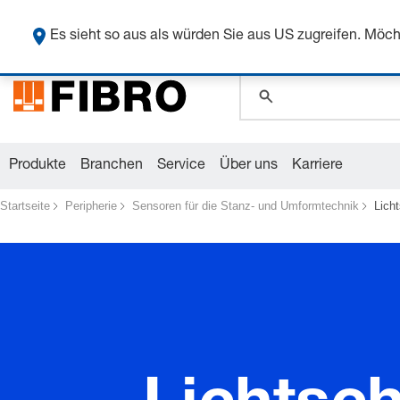
global.search.pla
Sicher
global.search.pla
Es sieht so aus als würden Sie aus US zugreifen. Mö
Produkte
Branchen
Service
Über uns
Karriere
Startseite
Peripherie
Sensoren für die Stanz- und Umformtechnik
Lich