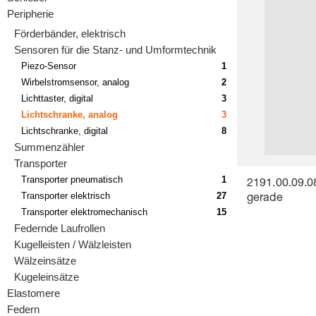
Peripherie
Förderbänder, elektrisch
Sensoren für die Stanz- und Umformtechnik
Piezo-Sensor
1
Wirbelstromsensor, analog
2
Lichttaster, digital
3
Lichtschranke, analog
3
Lichtschranke, digital
8
Summenzähler
Transporter
Transporter pneumatisch
1
2191.00.09.0
Transporter elektrisch
27
gerade
Transporter elektromechanisch
15
Federnde Laufrollen
Kugelleisten / Wälzleisten
Wälzeinsätze
Kugeleinsätze
Elastomere
Federn