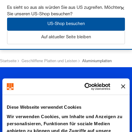
Sichern Sie sich bis zu 7% Rabatt - hier klicken um
Es sieht so aus als würden Sie aus US zugreifen. Möchten
mehr zu erfahren
Sie unseren US-Shop besuchen?
US-Shop besuchen
Auf aktueller Seite bleiben
Anmelden
Startseite
Geschliffene Platten und Leisten
Aluminiumplatten
Diese Webseite verwendet Cookies
Alumini
Wir verwenden Cookies, um Inhalte und Anzeigen zu
personalisieren, Funktionen für soziale Medien
anbieten zu können und die Zugriffe auf unsere