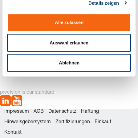
Details zeigen
s
a
u
Alle zulassen
s
w
a
Auswahl erlauben
h
l
2910. Aluminiumplatte ~ISO 6753-1
Ablehnen
precision is our standard
Impressum
AGB
Datenschutz
Haftung
Hinweisgebersystem
Zertifizierungen
Einkauf
Kontakt