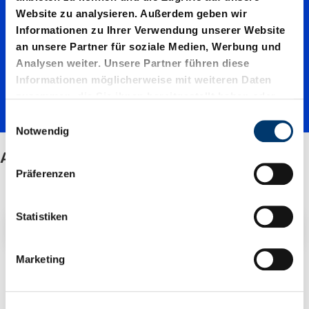
umplatt
Website zu analysieren. Außerdem geben wir
Informationen zu Ihrer Verwendung unserer Website
an unsere Partner für soziale Medien, Werbung und
en
Analysen weiter. Unsere Partner führen diese
Informationen möglicherweise mit weiteren Daten
zusammen, die Sie ihnen bereitgestellt haben oder
die sie im Rahmen Ihrer Nutzung der Dienste
E
gesammelt haben.
Notwendig
i
n
Aluminiumplatten
w
Präferenzen
i
l
l
Statistiken
Filter / Sortierung
i
g
Marketing
u
1 Artikel gefunden
n
g