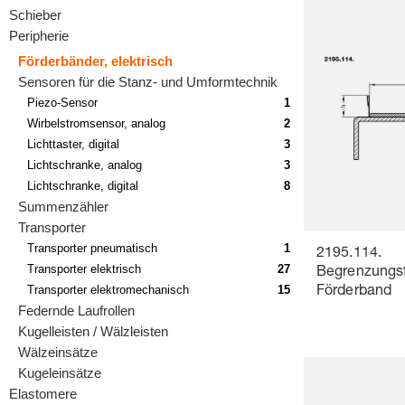
Schieber
Peripherie
Förderbänder, elektrisch
Sensoren für die Stanz- und Umformtechnik
Piezo-Sensor
1
Wirbelstromsensor, analog
2
Lichttaster, digital
3
Lichtschranke, analog
3
Lichtschranke, digital
8
Summenzähler
Transporter
Transporter pneumatisch
1
2195.114.
Transporter elektrisch
27
Begrenzungsf
Transporter elektromechanisch
15
Förderband
Federnde Laufrollen
Kugelleisten / Wälzleisten
Wälzeinsätze
Kugeleinsätze
Elastomere