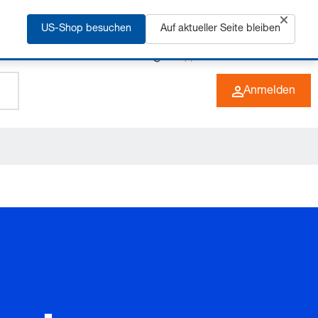
rfahren
US-Shop besuchen
Auf aktueller Seite bleiben
+49 (0) 6266 73-0
DE
Anmelden