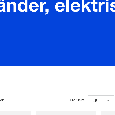
nder, elektri
den
15
Pro Seite: