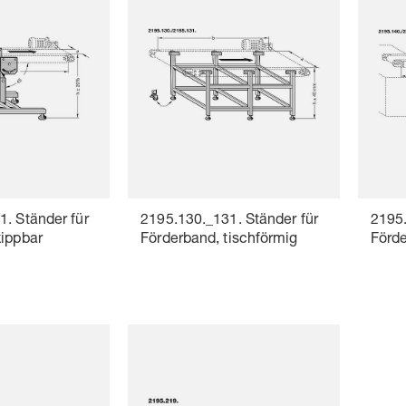
. Ständer für
2195.130._131. Ständer für
2195.
kippbar
Förderband, tischförmig
Förde