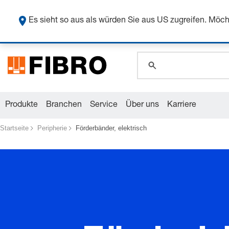
global.search.pla
Sicher
global.search.pla
Es sieht so aus als würden Sie aus US zugreifen. Mö
global.search.pla
Produkte
Branchen
Service
Über uns
Karriere
Startseite
Peripherie
Förderbänder, elektrisch