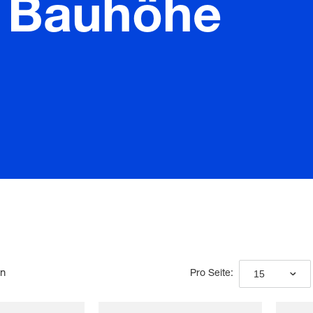
e Bauhöhe
en
15
Pro Seite: