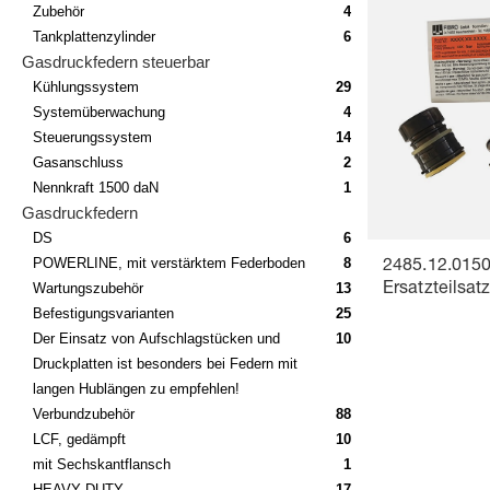
Zubehör
4
Tankplattenzylinder
6
Gasdruckfedern steuerbar
Kühlungssystem
29
Systemüberwachung
4
Steuerungssystem
14
Gasanschluss
2
Nennkraft 1500 daN
1
Gasdruckfedern
DS
6
POWERLINE, mit verstärktem Federboden
8
2485.12.015
Wartungszubehör
13
Ersatzteilsat
Befestigungsvarianten
25
Der Einsatz von Aufschlagstücken und
10
Druckplatten ist besonders bei Federn mit
langen Hublängen zu empfehlen!
Verbundzubehör
88
LCF, gedämpft
10
mit Sechskantflansch
1
HEAVY DUTY
17