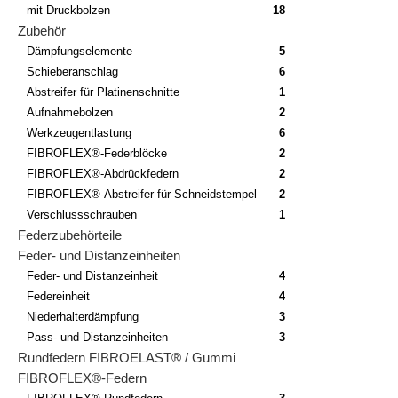
mit Druckbolzen
18
Zubehör
Dämpfungselemente
5
Schieberanschlag
6
Abstreifer für Platinenschnitte
1
Aufnahmebolzen
2
Werkzeugentlastung
6
FIBROFLEX®-Federblöcke
2
FIBROFLEX®-Abdrückfedern
2
FIBROFLEX®-Abstreifer für Schneidstempel
2
Verschlussschrauben
1
Federzubehörteile
Feder- und Distanzeinheiten
Feder- und Distanzeinheit
4
Federeinheit
4
Niederhalterdämpfung
3
Pass- und Distanzeinheiten
3
Rundfedern FIBROELAST® / Gummi
FIBROFLEX®-Federn