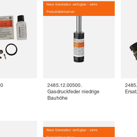
Neue Generation verfügbar - siehe
Produktalternativen
00
2485.12.00500.
2485
z
Gasdruckfeder niedrige
Ersat
Bauhöhe
Neue Generation verfügbar - siehe