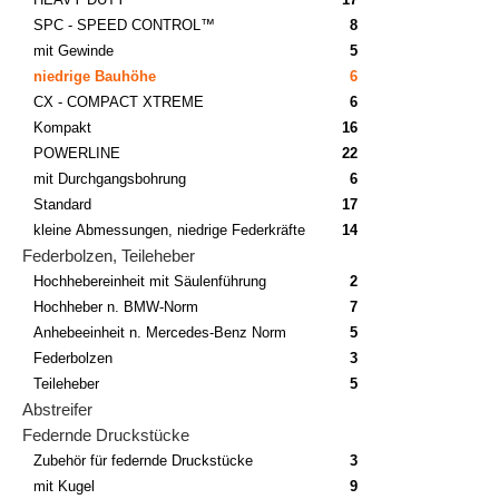
SPC - SPEED CONTROL™
8
mit Gewinde
5
niedrige Bauhöhe
6
CX - COMPACT XTREME
6
Kompakt
16
POWERLINE
22
mit Durchgangsbohrung
6
Standard
17
kleine Abmessungen, niedrige Federkräfte
14
Federbolzen, Teileheber
Hochhebereinheit mit Säulenführung
2
Hochheber n. BMW-Norm
7
Anhebeeinheit n. Mercedes-Benz Norm
5
Federbolzen
3
Teileheber
5
Abstreifer
Federnde Druckstücke
Zubehör für federnde Druckstücke
3
mit Kugel
9