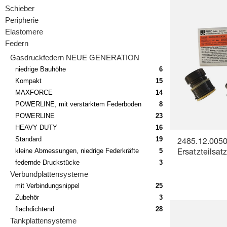
Schieber
Peripherie
Elastomere
Federn
Gasdruckfedern NEUE GENERATION
niedrige Bauhöhe
6
Kompakt
15
MAXFORCE
14
POWERLINE, mit verstärktem Federboden
8
POWERLINE
23
HEAVY DUTY
16
Standard
19
2485.12.005
kleine Abmessungen, niedrige Federkräfte
5
Ersatzteilsat
federnde Druckstücke
3
Verbundplattensysteme
mit Verbindungsnippel
25
Zubehör
3
flachdichtend
28
Tankplattensysteme