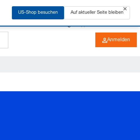
rfahren
US-Shop besuchen
Auf aktueller Seite bleiben
+49 (0) 6266 73-0
DE
Anmelden