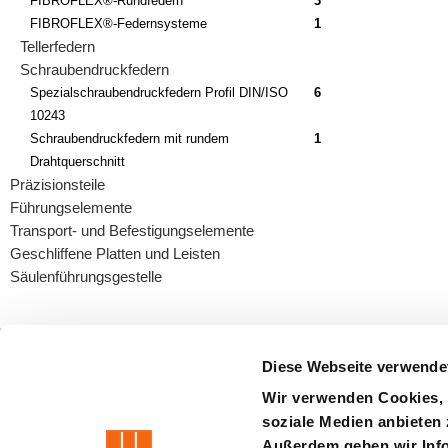
FIBROFLEX®-Rundfedern
3
FIBROFLEX®-Federnsysteme
1
Tellerfedern
Schraubendruckfedern
Spezialschraubendruckfedern Profil DIN/ISO
6
10243
Schraubendruckfedern mit rundem
1
Drahtquerschnitt
Präzisionsteile
Führungselemente
Transport- und Befestigungselemente
Geschliffene Platten und Leisten
Säulenführungsgestelle
LABEL
Diese Webseite verwende
Wir verwenden Cookies, 
soziale Medien anbieten 
precision is our standard
Außerdem geben wir Info