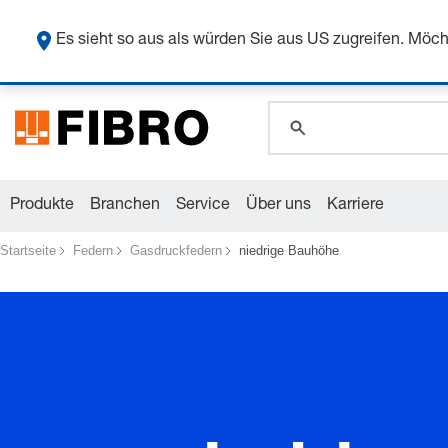
global.search.pla
Sicher
global.search.pla
Es sieht so aus als würden Sie aus US zugreifen. Mö
global.search.pla
Produkte
Branchen
Service
Über uns
Karriere
Startseite
Federn
Gasdruckfedern
niedrige Bauhöhe