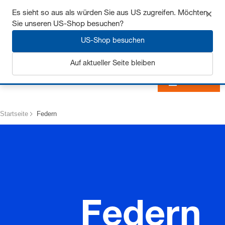
Sichern Sie sich bis zu 7% Rabatt - hier klicken um
Es sieht so aus als würden Sie aus US zugreifen. Möchten
mehr zu erfahren
Sie unseren US-Shop besuchen?
US-Shop besuchen
Auf aktueller Seite bleiben
Anmelden
Startseite
Federn
Federn