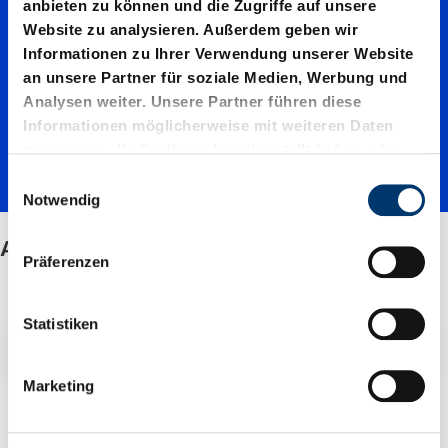
anbieten zu können und die Zugriffe auf unsere
Website zu analysieren. Außerdem geben wir
cheiben
Informationen zu Ihrer Verwendung unserer Website
an unsere Partner für soziale Medien, Werbung und
Analysen weiter. Unsere Partner führen diese
Informationen möglicherweise mit weiteren Daten
zusammen, die Sie ihnen bereitgestellt haben oder
die sie im Rahmen Ihrer Nutzung der Dienste
E
gesammelt haben.
Notwendig
i
n
Anlaufscheiben
w
Präferenzen
i
l
l
Statistiken
Filter / Sortierung
i
g
Marketing
u
1 Artikel gefunden
n
g