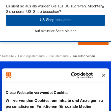
Sichern Sie sich bis zu 7% Rabatt - hier klicken um
Es sieht so aus als würden Sie aus US zugreifen. Möchten
mehr zu erfahren
Sie unseren US-Shop besuchen?
US-Shop besuchen
Auf aktueller Seite bleiben
Anmelden
Startseite
Führungselemente
Gleitelemente
Anlaufscheiben
Diese Webseite verwendet Cookies
Wir verwenden Cookies, um Inhalte und Anzeigen zu
Anlaufs
personalisieren, Funktionen für soziale Medien