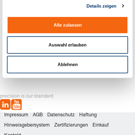
Details zeigen
s
a
u
Alle zulassen
s
w
a
Auswahl erlauben
h
l
2053.70. Anlaufscheibe, Bronze mit Festschmierstoff
Ablehnen
precision is our standard
Impressum
AGB
Datenschutz
Haftung
Hinweisgebersystem
Zertifizierungen
Einkauf