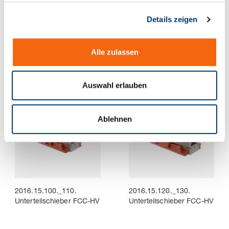
g
Details zeigen
s
a
2016.15.070._080.
2016.15.085._095.
Unterteilschieber FCC-HV
Unterteilschieber FCC-HV
u
Alle zulassen
s
w
a
Auswahl erlauben
h
l
Ablehnen
2016.15.100._110.
2016.15.120._130.
Unterteilschieber FCC-HV
Unterteilschieber FCC-HV