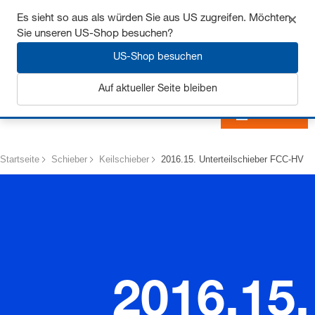
Sichern Sie sich bis zu 7% Rabatt - hier klicken um
Es sieht so aus als würden Sie aus US zugreifen. Möchten
mehr zu erfahren
Sie unseren US-Shop besuchen?
US-Shop besuchen
Auf aktueller Seite bleiben
Anmelden
Startseite
Schieber
Keilschieber
2016.15. Unterteilschieber FCC-HV
2016.15.