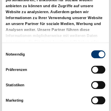
anbieten zu können und die Zugriffe auf unsere
Website zu analysieren. Außerdem geben wir
Informationen zu Ihrer Verwendung unserer Website
an unsere Partner für soziale Medien, Werbung und
Analysen weiter. Unsere Partner führen diese
Informationen möglicherweise mit weiteren Daten
zusammen, die Sie ihnen bereitgestellt haben oder
die sie im Rahmen Ihrer Nutzung der Dienste
E
2016.15.045._051.
2016.15.058._065.
gesammelt haben.
Notwendig
i
Unterteilschieber FCC-HV
Unterteilschieber FCC-HV
n
w
Präferenzen
i
l
l
Statistiken
i
g
Marketing
u
n