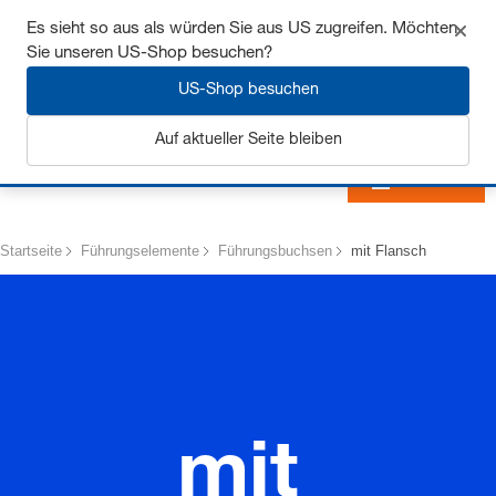
Sichern Sie sich bis zu 7% Rabatt - hier klicken um
Es sieht so aus als würden Sie aus US zugreifen. Möchten
mehr zu erfahren
Sie unseren US-Shop besuchen?
US-Shop besuchen
Auf aktueller Seite bleiben
Anmelden
Startseite
Führungselemente
Führungsbuchsen
mit Flansch
mit