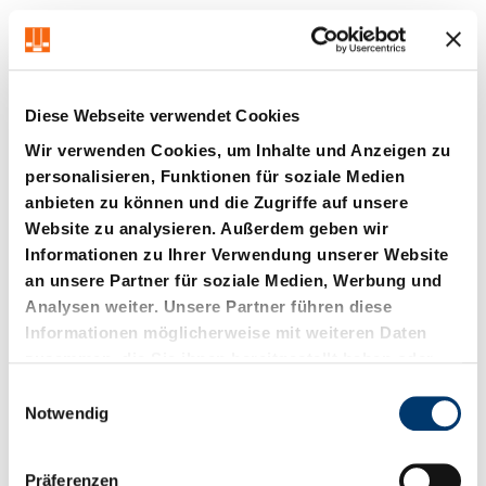
Diese Webseite verwendet Cookies
Wir verwenden Cookies, um Inhalte und Anzeigen zu
personalisieren, Funktionen für soziale Medien
anbieten zu können und die Zugriffe auf unsere
2091.31.
2091.32.
Website zu analysieren. Außerdem geben wir
Führungsbuchse mit
Führungsbuchse mit
Informationen zu Ihrer Verwendung unserer Website
Flansch, Sintereisen
Flansch, Sintereisen
an unsere Partner für soziale Medien, Werbung und
carbonitriert mit
carbonitriert mit
Analysen weiter. Unsere Partner führen diese
Langzeitschmierung,
Langzeitschmierung,
ISO 9448-4
ISO 9448-4
Informationen möglicherweise mit weiteren Daten
zusammen, die Sie ihnen bereitgestellt haben oder
die sie im Rahmen Ihrer Nutzung der Dienste
E
gesammelt haben.
Notwendig
i
n
w
Präferenzen