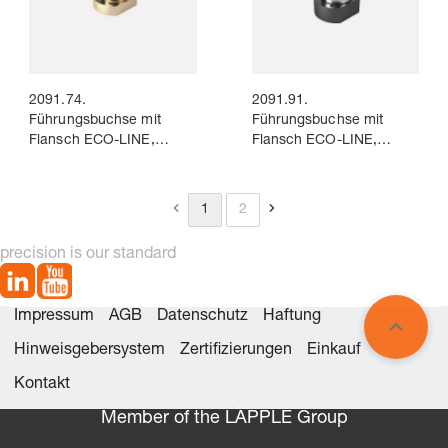
2091.74.
2091.91.
Führungsbuchse mit
Führungsbuchse mit
Flansch ECO-LINE,
Flansch ECO-LINE,
Bronze mit
bronzeplattiert, ISO 9448-
Festschmierstoffringen,
4
ISO 9448-4
1
2
precision is our standard
Impressum
AGB
Datenschutz
Haftung
Hinweisgebersystem
Zertifizierungen
Einkauf
Kontakt
Member of the LÄPPLE Group