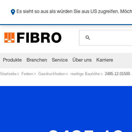
global.search.pla
Sicher
global.search.pla
Es sieht so aus als würden Sie aus US zugreifen. Mö
global.search.pla
Produkte
Branchen
Service
Über uns
Karriere
Startseite
Federn
Gasdruckfedern
niedrige Bauhöhe
2485.12.01500. 