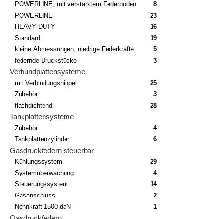
POWERLINE, mit verstärktem Federboden
8
POWERLINE
23
HEAVY DUTY
16
Standard
19
kleine Abmessungen, niedrige Federkräfte
5
federnde Druckstücke
3
Verbundplattensysteme
mit Verbindungsnippel
25
Zubehör
3
flachdichtend
28
Tankplattensysteme
Zubehör
4
Tankplattenzylinder
6
Gasdruckfedern steuerbar
Kühlungssystem
29
Systemüberwachung
4
Steuerungssystem
14
Gasanschluss
2
Nennkraft 1500 daN
1
Gasdruckfedern