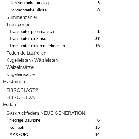
Lichtschranke, analog
3
Lichtschranke, digital
8
Summenzähler
Transporter
Transporter pneumatisch
1
Transporter elektrisch
27
Transporter elektromechanisch
15
Federnde Laufrollen
Kugelleisten / Wälzleisten
Wälzeinsätze
Kugeleinsätze
Elastomere
FIBROELAST®
FIBROFLEX®
Federn
Gasdruckfedern NEUE GENERATION
niedrige Bauhöhe
6
Kompakt
15
MAXFORCE
14