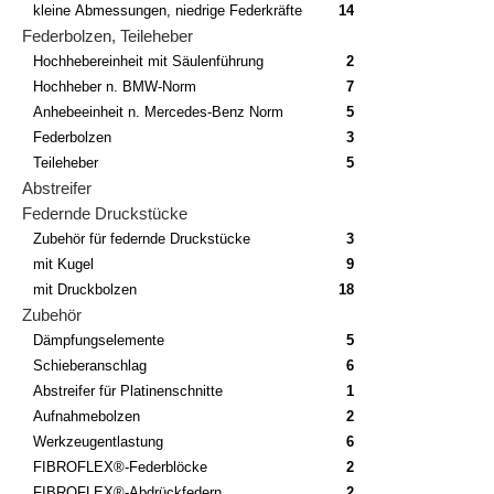
kleine Abmessungen, niedrige Federkräfte
14
Federbolzen, Teileheber
Hochhebereinheit mit Säulenführung
2
Hochheber n. BMW-Norm
7
Anhebeeinheit n. Mercedes-Benz Norm
5
Federbolzen
3
Teileheber
5
Abstreifer
Federnde Druckstücke
Zubehör für federnde Druckstücke
3
mit Kugel
9
mit Druckbolzen
18
Zubehör
Dämpfungselemente
5
Schieberanschlag
6
Abstreifer für Platinenschnitte
1
Aufnahmebolzen
2
Werkzeugentlastung
6
FIBROFLEX®-Federblöcke
2
FIBROFLEX®-Abdrückfedern
2