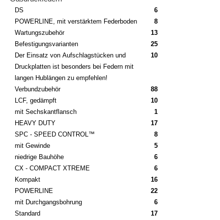
DS
6
POWERLINE, mit verstärktem Federboden
8
Wartungszubehör
13
Befestigungsvarianten
25
Der Einsatz von Aufschlagstücken und
10
Druckplatten ist besonders bei Federn mit
langen Hublängen zu empfehlen!
Verbundzubehör
88
LCF, gedämpft
10
mit Sechskantflansch
1
HEAVY DUTY
17
SPC - SPEED CONTROL™
8
mit Gewinde
5
niedrige Bauhöhe
6
CX - COMPACT XTREME
6
Kompakt
16
POWERLINE
22
mit Durchgangsbohrung
6
Standard
17