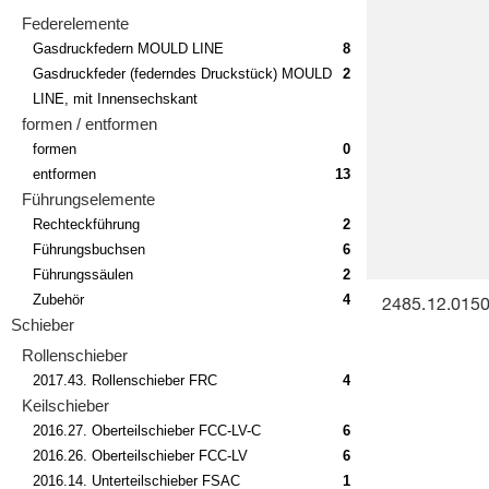
Federelemente
Gasdruckfedern MOULD LINE
8
Gasdruckfeder (federndes Druckstück) MOULD
2
LINE, mit Innensechskant
formen / entformen
formen
0
entformen
13
Führungselemente
Rechteckführung
2
Führungsbuchsen
6
Führungssäulen
2
Zubehör
4
2485.12.01500
Schieber
Rollenschieber
2017.43. Rollenschieber FRC
4
Keilschieber
2016.27. Oberteilschieber FCC-LV-C
6
2016.26. Oberteilschieber FCC-LV
6
2016.14. Unterteilschieber FSAC
1