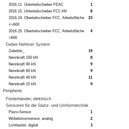
2016.11. Unterteilschieber FEAC
1
2016.15. Unterteilschieber FCC-HV
8
2016.24. Oberteilschieber FCC, Arbeitsfläche
23
<=600
2016.25. Oberteilschieber FCC, Arbeitsfläche
4
>600
Geber-Nehmer System
Zubehör_
19
Nennkraft 150 kN
8
Nennkraft 90 kN
9
Nennkraft 60 kN
9
Nennkraft 40 kN
11
Nennkraft 15 kN
9
Peripherie
Förderbänder, elektrisch
Sensoren für die Stanz- und Umformtechnik
Piezo-Sensor
1
Wirbelstromsensor, analog
2
Lichttaster, digital
3