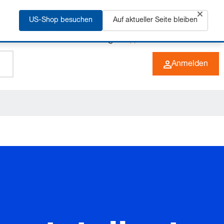
rfahren
US-Shop besuchen
Auf aktueller Seite bleiben
+49 (0) 6266 73-0
DE
Anmelden