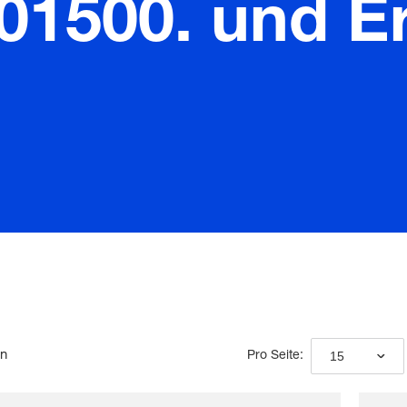
01500. und Er
en
15
Pro Seite: